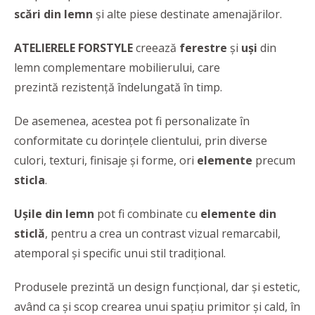
scări din lemn
și alte piese destinate amenajărilor.
ATELIERELE FORSTYLE
creează
ferestre
și
uși
din
lemn complementare mobilierului, care
prezintă rezistență îndelungată în timp.
De asemenea, acestea pot fi personalizate în
conformitate cu dorinţele clientului, prin diverse
culori, texturi, finisaje şi forme, ori
elemente
precum
sticla
.
Ușile din lemn
pot fi combinate cu
elemente din
sticlă
, pentru a crea un contrast vizual remarcabil,
atemporal şi specific unui stil tradiţional.
Produsele prezintă un design funcțional, dar şi estetic,
având ca şi scop crearea unui spaţiu primitor şi cald, în