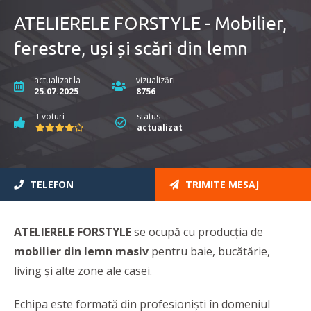
ATELIERELE FORSTYLE - Mobilier,
ferestre, uși și scări din lemn
actualizat la
vizualizări
25.07.2025
8756
voturi
status
1
actualizat
TELEFON
TRIMITE MESAJ
ATELIERELE FORSTYLE
se ocupă cu producția de
mobilier din lemn masiv
pentru baie, bucătărie,
living și alte zone ale casei.
Echipa este formată din profesioniști în domeniul