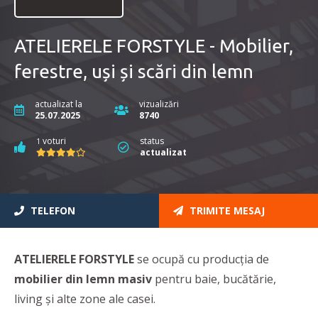
ATELIERELE FORSTYLE - Mobilier,
ferestre, uși și scări din lemn
actualizat la
vizualizări
25.07.2025
8740
voturi
status
1
actualizat
TELEFON
TRIMITE MESAJ
ATELIERELE FORSTYLE
se ocupă cu producția de
mobilier din lemn masiv
pentru baie, bucătărie,
living și alte zone ale casei.