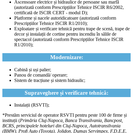
Ascensoare electrice și hidraulice de persoane sau marfă
(autorizată conform Prescripțiilor Tehnice ISCIR R6/2002,
certificată de ISCIR CERT - modul D);
Platforme și nacele autoridicatoare (autorizată conform
Prescripțiilor Tehnice ISCIR R1/2010);
Exploatare și verificare tehnică pentru trape de scenă, trape de
decor și instalații de cortine pentru incendiu în sălile de
spectacol (autorizată conform Prescripțiilor Tehnice ISCIR
R1/2010);
Modernizare:
Cabină și uși palier;
Panou de comandă/ operare;
Sistem de tracțiune și sistem hidraulic;
Supraveghere și verificare tehnică:
Instalații (RSVTI);
*Prestăm serviciul de operator RSVTI pentru peste 100 de firme și
instituții (
Primăria Cluj-Napoca, Banca Transilvania, Bancpost,
BCRS, principalele hoteluri din Cluj-Napoca, Autotransilvania
(BMW), Profi Auto (Toyota), Jolidon, Dumas Servimpex, F.D.E.E.