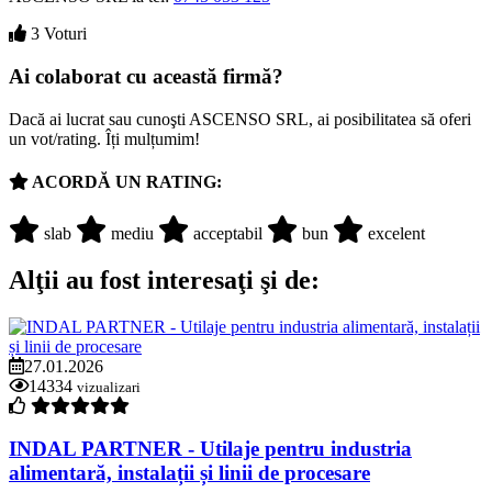
3 Voturi
Ai colaborat cu această firmă?
Dacă ai lucrat sau cunoşti ASCENSO SRL, ai posibilitatea să oferi
un vot/rating. Îți mulțumim!
ACORDĂ UN RATING:
slab
mediu
acceptabil
bun
excelent
Alţii au fost interesaţi şi de:
27.01.2026
14334
vizualizari
INDAL PARTNER - Utilaje pentru industria
alimentară, instalații și linii de procesare