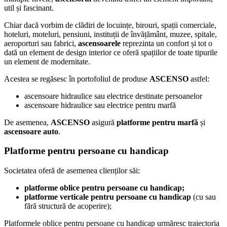
util și fascinant.
Chiar dacă vorbim de clădiri de locuințe, birouri, spații comerciale,
hoteluri, moteluri, pensiuni, instituții de învățământ, muzee, spitale,
aeroporturi sau fabrici,
ascensoarele
reprezinta un confort și tot o
dată un element de design interior ce oferă spațiilor de toate tipurile
un element de modernitate.
Acestea se regăsesc în portofoliul de produse
ASCENSO
astfel:
ascensoare hidraulice sau electrice destinate persoanelor
ascensoare hidraulice sau electrice pentru marfă
De asemenea,
ASCENSO
asigură
platforme pentru marfă
și
ascensoare auto
.
Platforme pentru persoane cu handicap
Societatea oferă de asemenea clienților săi:
platforme oblice pentru persoane cu handicap;
platforme verticale pentru persoane cu handicap
(cu sau
fără structură de acoperire);
Platformele oblice pentru persoane cu handicap urmăresc traiectoria