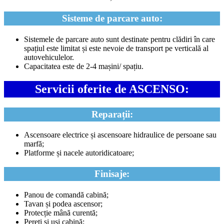
Sisteme de parcare auto:
Sistemele de parcare auto sunt destinate pentru clădiri în care
spațiul este limitat și este nevoie de transport pe verticală al
autovehiculelor.
Capacitatea este de 2-4 mașini/ spațiu.
Servicii oferite de ASCENSO:
Reparații:
Ascensoare electrice și ascensoare hidraulice de persoane sau
marfă;
Platforme și nacele autoridicatoare;
Finisaje:
Panou de comandă cabină;
Tavan și podea ascensor;
Protecție mână curentă;
Pereți și uși cabină;