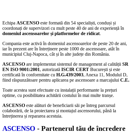
Echipa
ASCENSO
este formată din 54 specialiști, conduși și
coordonați de supervizori cu mult peste 40 de ani de experiență în
domeniul ascensoarelor și platformelor de ridicat
.
Compania este activă în domeniul ascensoarelor de peste 20 de ani,
iar în prezent are în întreținere peste 1000 de ascensoare, atât în
municipiul Cluj-Napoca, cât și în alte județe din România.
ASCENSO
are implementat sistemul de management al calității
SR
EN ISO 9001:2001
, autorizată
ISCIR CERT
București și este
certificată în conformitate cu
H.G.439/2003
, Anexa 11, Modulul D,
fiind răspunzătoare pentru aplicarea pe ascensoare a marcajului
C.E.
Toate acestea sunt efectuate cu instalații performante la prețuri
optime, cu posibilitatea achitării costului în mai multe tranșe.
ASCENSO
este alături de beneficiarii săi pe întreg parcursul
colaborării, de la proiectarea și montajul ascensorului, până la
întreținerea și repararea acestuia.
ASCENSO
- Partenerul tău de încredere