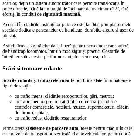
scărilor, dețin un sistem autoridicător care permite translocația în
orice direcție, până la un unghi de înclinare de maximum 72°, fără
efort și în condiții de
siguranță maximă
.
Accesul în clădirile instituțiilor publice este facilitat prin platformele
speciale dedicate persoanelor cu handicap, durabile, sigure şi uşor de
utilizat.
Astfel, firma asigură circulația liberă pentru persoanele care suferă
de handicap locomotor, într-un mod sigur şi practic. Costurile de
întreținere ale acestor platforme sunt, de asemenea, mici.
Scări și trotuare rulante
Scările rulante
și
trotuarele rulante
pot fi instalate în următoarele
tipuri de spații:
cu trafic intens: clădirile aeroporturilor, gări, metrou;
cu trafic mediu spre ridicat (trafic comercial): clădirile
centrelor comerciale, hoteluri, muzee, supermaketuri, clădiri
de birouri, spitale;
cu trafic redus: clădirile restaurantelor;
Firma oferă și
sisteme de parcare auto
, ideale pentru clădiri în care
este nevoie de transport pe verticală al autovehiculelor, pentru două