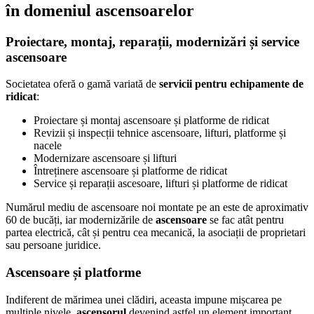
în domeniul ascensoarelor
Proiectare, montaj, reparații, modernizări și service
ascensoare
Societatea oferă o gamă variată de
servicii pentru echipamente de
ridicat
:
Proiectare și montaj ascensoare și platforme de ridicat
Revizii și inspecții tehnice ascensoare, lifturi, platforme și
nacele
Modernizare ascensoare și lifturi
Întreținere ascensoare și platforme de ridicat
Service și reparații ascesoare, lifturi și platforme de ridicat
Numărul mediu de ascensoare noi montate pe an este de aproximativ
60 de bucăți, iar modernizările de
ascensoare
se fac
atât pentru
partea electrică, cât și pentru cea mecanică, la asociații de proprietari
sau persoane juridice.
Ascensoare și platforme
Indiferent de mărimea unei clădiri, aceasta impune mișcarea pe
multiple nivele,
ascensorul
devenind astfel un element important,