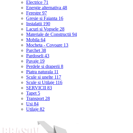
Electrice
71
Energie alternativa
48
Ferestre
97
Gresie si Faianta
16
Instalatii
190
Lacuri si Vopsele
28
Materiale de Constructii
94
Mobila
64
Mocheta - Covoare
13
Parchet
38
Pardoseli
43
Pavaje
19
Perdele si draperii
8
Piatra naturala
11
Scule si unelte
117
Scule si Utilaje
116
SERVICII
83
Tapet
5
Transport
28
Usi
84
Utilaje
82