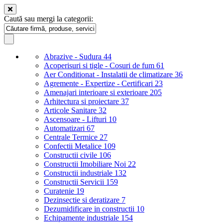
Caută sau mergi la categorii:
Abrazive - Sudura
44
Acoperisuri si tigle - Cosuri de fum
61
Aer Conditionat - Instalatii de climatizare
36
Agremente - Expertize - Certificari
23
Amenajari interioare si exterioare
205
Arhitectura si proiectare
37
Articole Sanitare
32
Ascensoare - Lifturi
10
Automatizari
67
Centrale Termice
27
Confectii Metalice
109
Constructii civile
106
Constructii Imobiliare Noi
22
Constructii industriale
132
Constructii Servicii
159
Curatenie
19
Dezinsectie si deratizare
7
Dezumidificare in constructii
10
Echipamente industriale
154