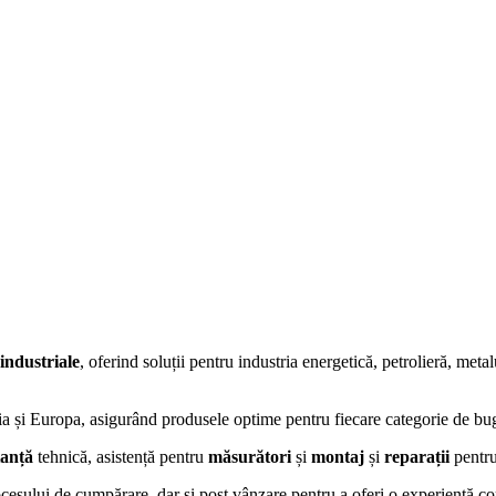
industriale
, oferind soluții pentru industria energetică, petrolieră, meta
sia și Europa, asigurând produsele optime pentru fiecare categorie de 
tanță
tehnică, asistență pentru
măsurători
și
montaj
și
reparații
pentru
rocesului de cumpărare, dar și post vânzare pentru a oferi o experiență c