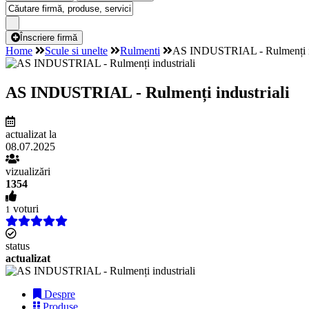
Înscriere firmă
Home
Scule si unelte
Rulmenti
AS INDUSTRIAL - Rulmenți in
AS INDUSTRIAL - Rulmenți industriali
actualizat la
08.07.2025
vizualizări
1354
voturi
1
status
actualizat
Despre
Produse