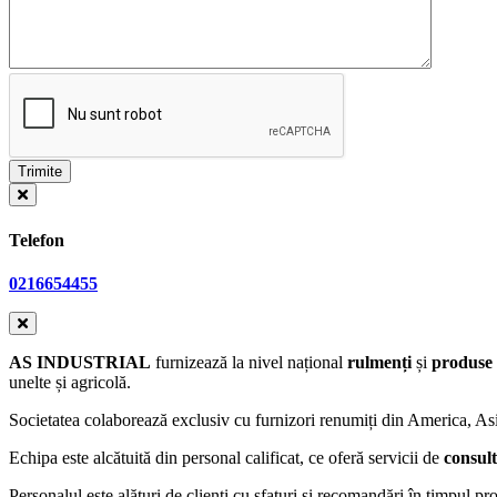
Telefon
0216654455
AS INDUSTRIAL
furnizează la nivel național
rulmenți
și
produse 
unelte și agricolă.
Societatea colaborează exclusiv cu furnizori renumiți din America, A
Echipa este alcătuită din personal calificat, ce oferă servicii de
consul
Personalul este alături de clienți cu sfaturi și recomandări în timpul p