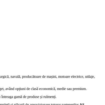
lurgică, navală, producătoare de mașini, motoare electrice, utilaje,
buget, având opțiuni de clasă economică, medie sau premium.
 întreaga gamă de produse și rulmenți.
ompletă și plăcută de aprovizionare tuturor partenerilor
AS