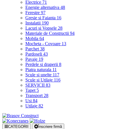
Electrice
71
Energie alternativa
48
Ferestre
97
Gresie si Faianta
16
Instalatii
190
Lacuri si Vopsele
28
Materiale de Constructii
94
Mobila
64
Mocheta - Covoare
13
Parchet
38
Pardoseli
43
Pavaje
19
Perdele si draperii
8
Piatra naturala
11
Scule si unelte
117
Scule si Utilaje
116
SERVICII
83
Tapet
5
Transport
28
Usi
84
Utilaje
82
CATEGORII
Înscriere firmă