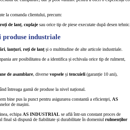
ate la comanda clientului, precum:
roți de lanț
,
cuplaje
sau orice tip de piese executate după desen tehnic
i produse industriale
ări
,
lanțuri
,
roți de lanț
și o multitudine de alte articole industriale.
pania are posibilitatea de a identifica și echivala orice tip de rulment,
ane de asamblare
, diverse
vopsele
și
tencuieli
(garanție 10 ani),
rând întreaga gamă de produse la nivel național.
m bine pus la punct pentru asigurarea constantă a eficienţei,
AS
anelor de mașini.
dinea, echipa
AS INDUSTRIAL
se află într-un constant proces de
l final să dispună de fiabilitate și durabilitate în domeniul
rulmenților