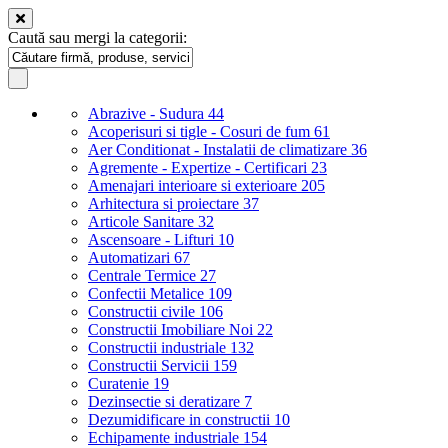
Caută sau mergi la categorii:
Abrazive - Sudura
44
Acoperisuri si tigle - Cosuri de fum
61
Aer Conditionat - Instalatii de climatizare
36
Agremente - Expertize - Certificari
23
Amenajari interioare si exterioare
205
Arhitectura si proiectare
37
Articole Sanitare
32
Ascensoare - Lifturi
10
Automatizari
67
Centrale Termice
27
Confectii Metalice
109
Constructii civile
106
Constructii Imobiliare Noi
22
Constructii industriale
132
Constructii Servicii
159
Curatenie
19
Dezinsectie si deratizare
7
Dezumidificare in constructii
10
Echipamente industriale
154