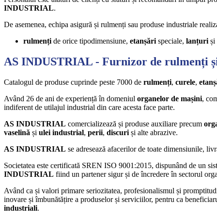
INDUSTRIAL
.
De asemenea, echipa asigură și rulmenți sau produse industriale realiz
rulmenți
de orice tipodimensiune,
etanșări
speciale,
lanțuri
și
AS INDUSTRIAL
- Furnizor de rulmenți ș
Catalogul de produse cuprinde peste 7000 de
rulmenți
,
curele
,
etanș
Având 26 de ani de experiență în domeniul
organelor de mașini
, com
indiferent de utilajul industrial din care acesta face parte.
AS INDUSTRIAL
comercializează și produse auxiliare precum
org
vaselină
și
ulei
industrial
,
perii
,
discuri
și alte abrazive.
AS INDUSTRIAL
se adresează afacerilor de toate dimensiunile, liv
Societatea este certificată SREN ISO 9001:2015, dispunând de un siste
INDUSTRIAL
fiind un partener sigur și de încredere în sectorul org
Având ca și valori primare seriozitatea, profesionalismul și promptitu
inovare și îmbunătățire a produselor și serviciilor, pentru ca beneficiaru
industriali
.