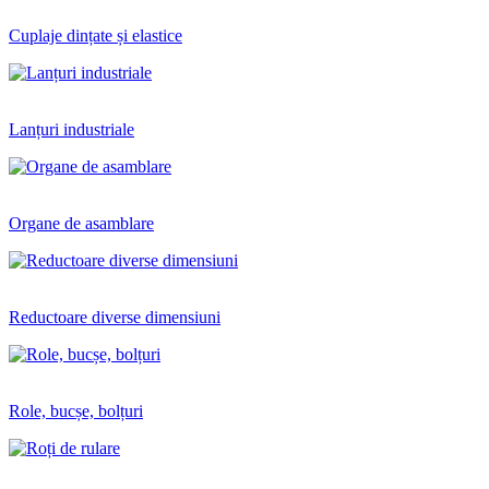
Cuplaje dințate și elastice
Lanțuri industriale
Organe de asamblare
Reductoare diverse dimensiuni
Role, bucșe, bolțuri