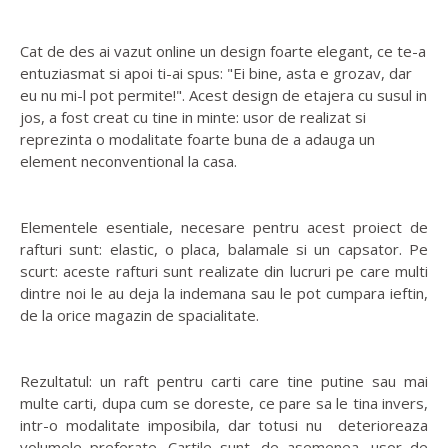
Cat de des ai vazut online un design foarte elegant, ce te-a
entuziasmat si apoi ti-ai spus: "Ei bine, asta e grozav, dar
eu nu mi-l pot permite!". Acest design de etajera cu susul in
jos, a fost creat cu tine in minte: usor de realizat si
reprezinta o modalitate foarte buna de a adauga un
element neconventional la casa.
Elementele esentiale, necesare pentru acest proiect de
rafturi sunt: elastic, o placa, balamale si un capsator. Pe
scurt: aceste rafturi sunt realizate din lucruri pe care multi
dintre noi le au deja la indemana sau le pot cumpara ieftin,
de la orice magazin de spacialitate.
Rezultatul: un raft pentru carti care tine putine sau mai
multe carti, dupa cum se doreste, ce pare sa le tina invers,
intr-o modalitate imposibila, dar totusi nu deterioreaza
volumele preferate. Cartile sunt, de asemenea, usor de