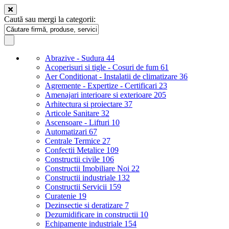
Caută sau mergi la categorii:
Abrazive - Sudura
44
Acoperisuri si tigle - Cosuri de fum
61
Aer Conditionat - Instalatii de climatizare
36
Agremente - Expertize - Certificari
23
Amenajari interioare si exterioare
205
Arhitectura si proiectare
37
Articole Sanitare
32
Ascensoare - Lifturi
10
Automatizari
67
Centrale Termice
27
Confectii Metalice
109
Constructii civile
106
Constructii Imobiliare Noi
22
Constructii industriale
132
Constructii Servicii
159
Curatenie
19
Dezinsectie si deratizare
7
Dezumidificare in constructii
10
Echipamente industriale
154