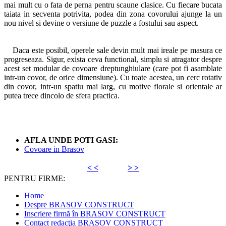
mai mult cu o fata de perna pentru scaune clasice. Cu fiecare bucata
taiata in secventa potrivita, podea din zona covorului ajunge la un
nou nivel si devine o versiune de puzzle a fostului sau aspect.
Daca este posibil, operele sale devin mult mai ireale pe masura ce
progreseaza. Sigur, exista ceva functional, simplu si atragator despre
acest set modular de covoare dreptunghiulare (care pot fi asamblate
intr-un covor, de orice dimensiune). Cu toate acestea, un cerc rotativ
din covor, intr-un spatiu mai larg, cu motive florale si orientale ar
putea trece dincolo de sfera practica.
AFLA UNDE POTI GASI:
Covoare in Brasov
< <
> >
PENTRU FIRME:
Home
Despre BRASOV CONSTRUCT
Inscriere firmă în BRASOV CONSTRUCT
Contact redacţia BRASOV CONSTRUCT