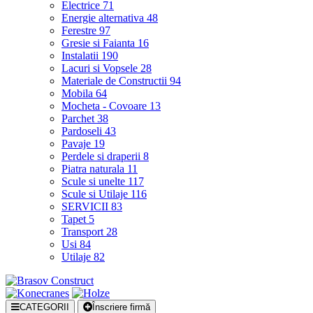
Electrice
71
Energie alternativa
48
Ferestre
97
Gresie si Faianta
16
Instalatii
190
Lacuri si Vopsele
28
Materiale de Constructii
94
Mobila
64
Mocheta - Covoare
13
Parchet
38
Pardoseli
43
Pavaje
19
Perdele si draperii
8
Piatra naturala
11
Scule si unelte
117
Scule si Utilaje
116
SERVICII
83
Tapet
5
Transport
28
Usi
84
Utilaje
82
CATEGORII
Înscriere firmă