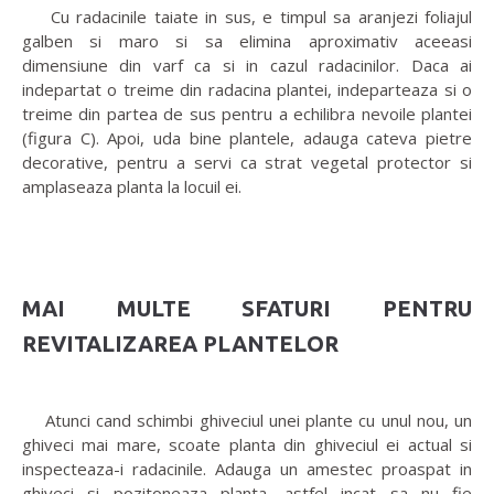
Cu radacinile taiate in sus, e timpul sa aranjezi foliajul
galben si maro si sa elimina aproximativ aceeasi
dimensiune din varf ca si in cazul radacinilor. Daca ai
indepartat o treime din radacina plantei, indeparteaza si o
treime din partea de sus pentru a echilibra nevoile plantei
(figura C). Apoi, uda bine plantele, adauga cateva pietre
decorative, pentru a servi ca strat vegetal protector si
amplaseaza planta la locuil ei.
MAI MULTE SFATURI PENTRU
REVITALIZAREA PLANTELOR
Atunci cand schimbi ghiveciul unei plante cu unul nou, un
ghiveci mai mare, scoate planta din ghiveciul ei actual si
inspecteaza-i radacinile. Adauga un amestec proaspat in
ghiveci si pozitoneaza planta, astfel incat sa nu fie