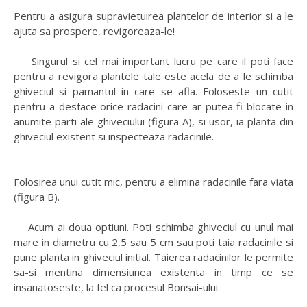
Pentru a asigura supravietuirea plantelor de interior si a le
ajuta sa prospere, revigoreaza-le!
Singurul si cel mai important lucru pe care il poti face
pentru a revigora plantele tale este acela de a le schimba
ghiveciul si pamantul in care se afla. Foloseste un cutit
pentru a desface orice radacini care ar putea fi blocate in
anumite parti ale ghiveciului (figura A), si usor, ia planta din
ghiveciul existent si inspecteaza radacinile.
Folosirea unui cutit mic, pentru a elimina radacinile fara viata
(figura B).
Acum ai doua optiuni. Poti schimba ghiveciul cu unul mai
mare in diametru cu 2,5 sau 5 cm sau poti taia radacinile si
pune planta in ghiveciul initial. Taierea radacinilor le permite
sa-si mentina dimensiunea existenta in timp ce se
insanatoseste, la fel ca procesul Bonsai-ului.