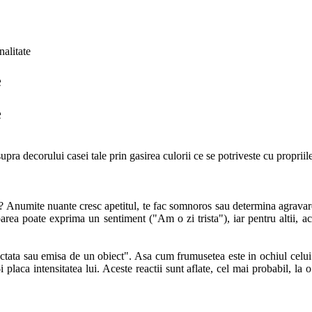
nalitate
e
e
 decorului casei tale prin gasirea culorii ce se potriveste cu propriile i
? Anumite nuante cresc apetitul, te fac somnoros sau determina agravare
uloarea poate exprima un sentiment ("Am o zi trista"), iar pentru altii,
tata sau emisa de un obiect". Asa cum frumusetea este in ochiul celui c
-i placa intensitatea lui. Aceste reactii sunt aflate, cel mai probabil, l