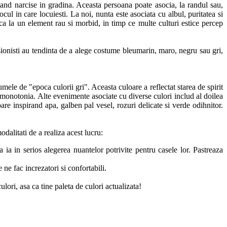
nd narcise in gradina. Aceasta persoana poate asocia, la randul sau,
cul in care locuiesti. La noi, nunta este asociata cu albul, puritatea si
 ca la un element rau si morbid, in timp ce multe culturi estice percep
sionisti au tendinta de a alege costume bleumarin, maro, negru sau gri,
ele de "epoca culorii gri". Aceasta culoare a reflectat starea de spirit
si monotonia. Alte evenimente asociate cu diverse culori includ al doilea
re inspirand apa, galben pal vesel, rozuri delicate si verde odihnitor.
alitati de a realiza acest lucru:
 ia in serios alegerea nuantelor potrivite pentru casele lor. Pastreaza
ne fac increzatori si confortabili.
lori, asa ca tine paleta de culori actualizata!