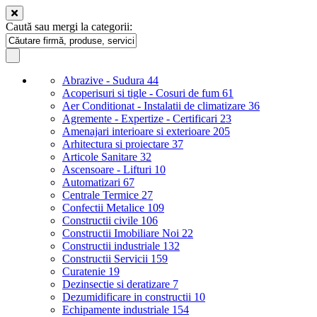
Caută sau mergi la categorii:
Abrazive - Sudura
44
Acoperisuri si tigle - Cosuri de fum
61
Aer Conditionat - Instalatii de climatizare
36
Agremente - Expertize - Certificari
23
Amenajari interioare si exterioare
205
Arhitectura si proiectare
37
Articole Sanitare
32
Ascensoare - Lifturi
10
Automatizari
67
Centrale Termice
27
Confectii Metalice
109
Constructii civile
106
Constructii Imobiliare Noi
22
Constructii industriale
132
Constructii Servicii
159
Curatenie
19
Dezinsectie si deratizare
7
Dezumidificare in constructii
10
Echipamente industriale
154