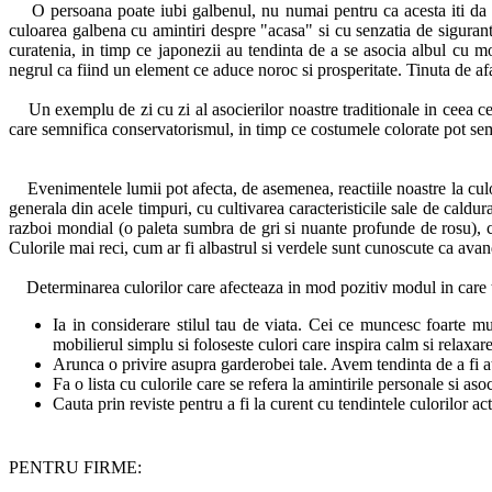
O persoana poate iubi galbenul, nu numai pentru ca acesta iti da un
culoarea galbena cu amintiri despre "acasa" si cu senzatia de siguranta.
curatenia, in timp ce japonezii au tendinta de a se asocia albul cu mo
negrul ca fiind un element ce aduce noroc si prosperitate. Tinuta de af
Un exemplu de zi cu zi al asocierilor noastre traditionale in ceea ce 
care semnifica conservatorismul, in timp ce costumele colorate pot s
Evenimentele lumii pot afecta, de asemenea, reactiile noastre la culori
generala din acele timpuri, cu cultivarea caracteristicile sale de caldu
razboi mondial (o paleta sumbra de gri si nuante profunde de rosu), ce
Culorile mai reci, cum ar fi albastrul si verdele sunt cunoscute ca avan
Determinarea culorilor care afecteaza in mod pozitiv modul in care te 
Ia in considerare stilul tau de viata. Cei ce muncesc foarte mu
mobilierul simplu si foloseste culori care inspira calm si relaxare
Arunca o privire asupra garderobei tale. Avem tendinta de a fi at
Fa o lista cu culorile care se refera la amintirile personale si asoc
Cauta prin reviste pentru a fi la curent cu tendintele culorilor a
PENTRU FIRME: