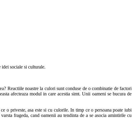
dei sociale si culturale.
a? Reactiile noastre la culori sunt conduse de o combinatie de factori
 aceasta afecteaza modul in care acestia simt. Unii oameni se bucura de
e o priveste, asa este si cu culorile. In timp ce o persoana poate iubi
a o varsta frageda, cand oamenii au tendinta de a se asocia amintirile cu