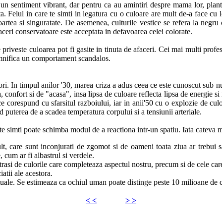
 sentiment vibrant, dar pentru ca au amintiri despre mama lor, planta
 Felul in care te simti in legatura cu o culoare are mult de-a face cu lo
artea si singuratate. De asemenea, culturile vestice se refera la negru
aceri conservatoare este acceptata in defavoarea celei colorate.
priveste culoarea pot fi gasite in tinuta de afaceri. Cei mai multi profe
emnifica un comportament scandalos.
. In timpul anilor '30, marea criza a adus ceea ce este cunoscut sub num
ra, confort si de "acasa", insa lipsa de culoare reflecta lipsa de energie 
 corespund cu sfarsitul razboiului, iar in anii'50 cu o explozie de culoa
d puterea de a scadea temperatura corpului si a tensiunii arteriale.
simti poate schimba modul de a reactiona intr-un spatiu. Iata cateva mod
lt, care sunt inconjurati de zgomot si de oameni toata ziua ar trebui sa
, cum ar fi albastrul si verdele.
rasi de culorile care completeaza aspectul nostru, precum si de cele care 
iatii ale acestora.
ctuale. Se estimeaza ca ochiul uman poate distinge peste 10 milioane de cu
< <
> >