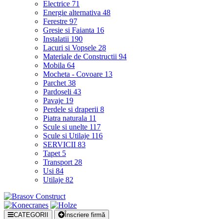
Electrice
71
Energie alternativa
48
Ferestre
97
Gresie si Faianta
16
Instalatii
190
Lacuri si Vopsele
28
Materiale de Constructii
94
Mobila
64
Mocheta - Covoare
13
Parchet
38
Pardoseli
43
Pavaje
19
Perdele si draperii
8
Piatra naturala
11
Scule si unelte
117
Scule si Utilaje
116
SERVICII
83
Tapet
5
Transport
28
Usi
84
Utilaje
82
CATEGORII
Înscriere firmă