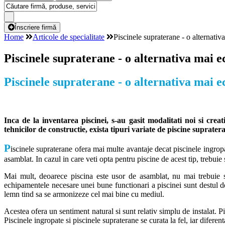
Înscriere firmă
Home
Articole de specialitate
Piscinele supraterane - o alternati
Piscinele supraterane - o alternativa mai 
Piscinele supraterane - o alternativa mai 
Inca de la inventarea piscinei, s-au gasit modalitati noi si crea
tehnicilor de constructie, exista tipuri variate de piscine suprater
P
iscinele supraterane ofera mai multe avantaje decat piscinele ingrop
asamblat. In cazul in care veti opta pentru piscine de acest tip, trebuie
Mai mult, deoarece piscina este usor de asamblat, nu mai trebuie sa 
echipamentele necesare unei bune functionari a piscinei sunt destul de
lemn tind sa se armonizeze cel mai bine cu mediul.
Acestea ofera un sentiment natural si sunt relativ simplu de instalat. P
Piscinele ingropate si piscinele supraterane se curata la fel, iar difere