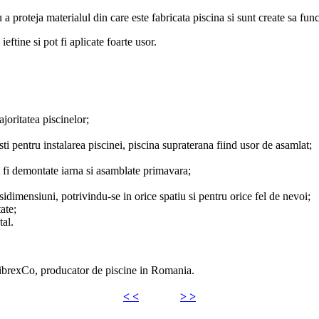
 proteja materialul din care este fabricata piscina si sunt create sa func
ftine si pot fi aplicate foarte usor.
joritatea piscinelor;
ti pentru instalarea piscinei, piscina supraterana fiind usor de asamlat;
t fi demontate iarna si asamblate primavara;
sidimensiuni, potrivindu-se in orice spatiu si pentru orice fel de nevoi;
ate;
tal.
 FibrexCo, producator de piscine in Romania.
< <
> >