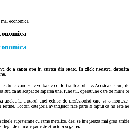
va mai economica
economica
economica
tive de a capta apa in curtea din spate. In zilele noastre, datorit
ane.
ate atunci cand vine vorba de confort si flexibilitate. Acestea dispun, 
 sa stiti ca ati scapat de saparea unei fundatii, operatiune care de multe o
apelati la ajutorul unei echipe de profesionisti care sa o monteze. I
 ieftine. Tot din categoria avantajelor face parte si faptul ca nu este n
iscinele supraterane cu rame metalice, desi se integreaza mai greu ambien
nta depinde in mare parte de structura si gama.