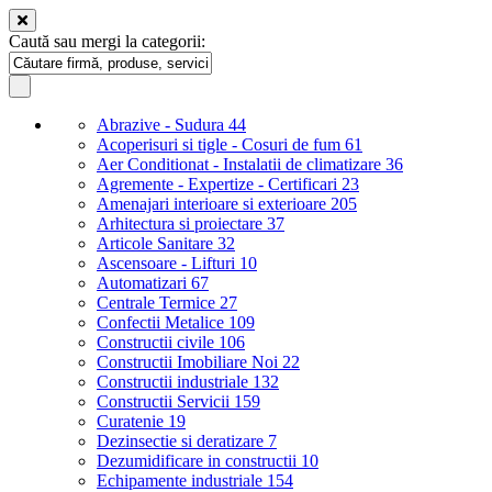
Caută sau mergi la categorii:
Abrazive - Sudura
44
Acoperisuri si tigle - Cosuri de fum
61
Aer Conditionat - Instalatii de climatizare
36
Agremente - Expertize - Certificari
23
Amenajari interioare si exterioare
205
Arhitectura si proiectare
37
Articole Sanitare
32
Ascensoare - Lifturi
10
Automatizari
67
Centrale Termice
27
Confectii Metalice
109
Constructii civile
106
Constructii Imobiliare Noi
22
Constructii industriale
132
Constructii Servicii
159
Curatenie
19
Dezinsectie si deratizare
7
Dezumidificare in constructii
10
Echipamente industriale
154