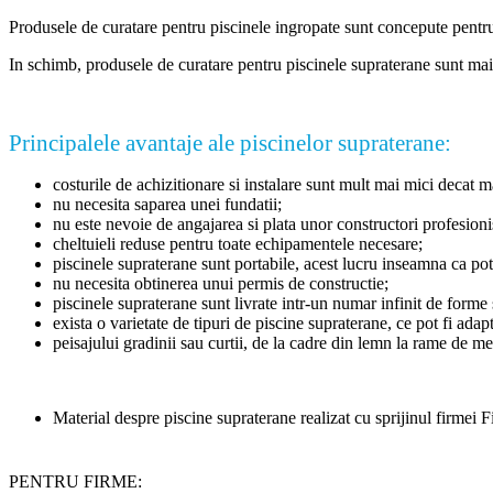
Produsele de curatare pentru piscinele ingropate sunt concepute pentru a
In schimb, produsele de curatare pentru piscinele supraterane sunt mai ie
Principalele avantaje ale piscinelor supraterane:
costurile de achizitionare si instalare sunt mult mai mici decat ma
nu necesita saparea unei fundatii;
nu este nevoie de angajarea si plata unor constructori profesionis
cheltuieli reduse pentru toate echipamentele necesare;
piscinele supraterane sunt portabile, acest lucru inseamna ca po
nu necesita obtinerea unui permis de constructie;
piscinele supraterane sunt livrate intr-un numar infinit de forme 
exista o varietate de tipuri de piscine supraterane, ce pot fi adapt
peisajului gradinii sau curtii, de la cadre din lemn la rame de me
Material despre piscine supraterane realizat cu sprijinul firmei
PENTRU FIRME: