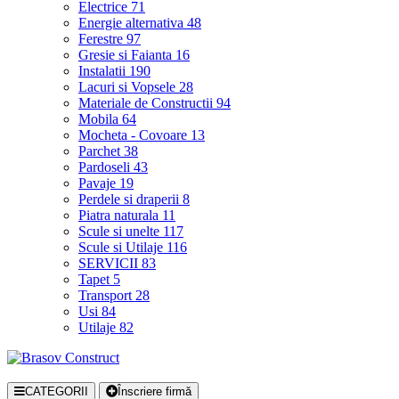
Electrice
71
Energie alternativa
48
Ferestre
97
Gresie si Faianta
16
Instalatii
190
Lacuri si Vopsele
28
Materiale de Constructii
94
Mobila
64
Mocheta - Covoare
13
Parchet
38
Pardoseli
43
Pavaje
19
Perdele si draperii
8
Piatra naturala
11
Scule si unelte
117
Scule si Utilaje
116
SERVICII
83
Tapet
5
Transport
28
Usi
84
Utilaje
82
CATEGORII
Înscriere firmă