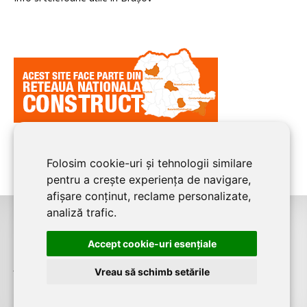
Folosim cookie-uri și tehnologii similare
pentru a crește experiența de navigare,
afișare conținut, reclame personalizate,
analiză trafic.
©2008-2026
BRASOV CONSTRUCT
este un serviciu de promovare online
Accept cookie-uri esenţiale
pentru firme. Proiect digital dezvoltat de
LIVE COMMUNICATIONS SRL
,
J12/4191/2006, RO19492087, Cap.Soc. 5000 LEI
Vreau să schimb setările