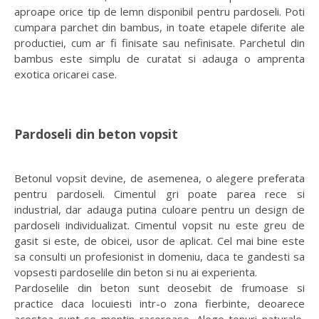
aproape orice tip de lemn disponibil pentru pardoseli. Poti
cumpara parchet din bambus, in toate etapele diferite ale
productiei, cum ar fi finisate sau nefinisate. Parchetul din
bambus este simplu de curatat si adauga o amprenta
exotica oricarei case.
Pardoseli din beton vopsit
Betonul vopsit devine, de asemenea, o alegere preferata
pentru pardoseli. Cimentul gri poate parea rece si
industrial, dar adauga putina culoare pentru un design de
pardoseli individualizat. Cimentul vopsit nu este greu de
gasit si este, de obicei, usor de aplicat. Cel mai bine este
sa consulti un profesionist in domeniu, daca te gandesti sa
vopsesti pardoselile din beton si nu ai experienta.
Pardoselile din beton sunt deosebit de frumoase si
practice daca locuiesti intr-o zona fierbinte, deoarece
acestea sunt se mentin racoroase. Alege tonuri naturale,