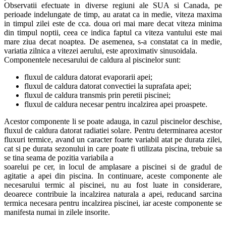
Observatii efectuate in diverse regiuni ale SUA si Canada, pe
perioade indelungate de timp, au aratat ca in medie, viteza maxima
in timpul zilei este de cca. doua ori mai mare decat viteza minima
din timpul noptii, ceea ce indica faptul ca viteza vantului este mai
mare ziua decat noaptea. De asemenea, s-a constatat ca in medie,
variatia zilnica a vitezei aerului, este aproximativ sinusoidala.
Componentele necesarului de caldura al piscinelor sunt:
fluxul de caldura datorat evaporarii apei;
fluxul de caldura datorat convectiei la suprafata apei;
fluxul de caldura transmis prin peretii piscinei;
fluxul de caldura necesar pentru incalzirea apei proaspete.
Acestor componente li se poate adauga, in cazul piscinelor deschise,
fluxul de caldura datorat radiatiei solare. Pentru determinarea acestor
fluxuri termice, avand un caracter foarte variabil atat pe durata zilei,
cat si pe durata sezonului in care poate fi utilizata piscina, trebuie sa
se tina seama de pozitia variabila a
soarelui pe cer, in locul de amplasare a piscinei si de gradul de
agitatie a apei din piscina. In continuare, aceste componente ale
necesarului termic al piscinei, nu au fost luate in considerare,
deoarece contribuie la incalzirea naturala a apei, reducand sarcina
termica necesara pentru incalzirea piscinei, iar aceste componente se
manifesta numai in zilele insorite.