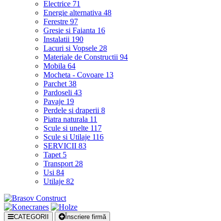
Electrice
71
Energie alternativa
48
Ferestre
97
Gresie si Faianta
16
Instalatii
190
Lacuri si Vopsele
28
Materiale de Constructii
94
Mobila
64
Mocheta - Covoare
13
Parchet
38
Pardoseli
43
Pavaje
19
Perdele si draperii
8
Piatra naturala
11
Scule si unelte
117
Scule si Utilaje
116
SERVICII
83
Tapet
5
Transport
28
Usi
84
Utilaje
82
CATEGORII
Înscriere firmă