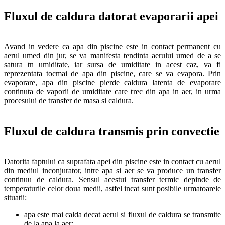
Fluxul de caldura datorat evaporarii apei
Avand in vedere ca apa din piscine este in contact permanent cu
aerul umed din jur, se va manifesta tendinta aerului umed de a se
satura tn umiditate, iar sursa de umiditate in acest caz, va fi
reprezentata tocmai de apa din piscine, care se va evapora. Prin
evaporare, apa din piscine pierde caldura latenta de evaporare
continuta de vaporii de umiditate care trec din apa in aer, in urma
procesului de transfer de masa si caldura.
Fluxul de caldura transmis prin convectie
Datorita faptului ca suprafata apei din piscine este in contact cu aerul
din mediul inconjurator, intre apa si aer se va produce un transfer
continuu de caldura. Sensul acestui transfer termic depinde de
temperaturile celor doua medii, astfel incat sunt posibile urmatoarele
situatii:
apa este mai calda decat aerul si fluxul de caldura se transmite
de la apa la aer;