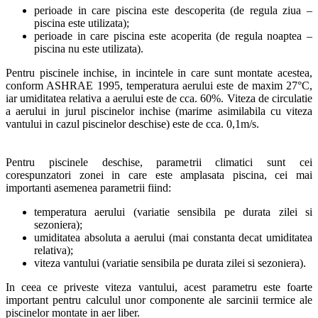
perioade in care piscina este descoperita (de regula ziua –
piscina este utilizata);
perioade in care piscina este acoperita (de regula noaptea –
piscina nu este utilizata).
Pentru piscinele inchise, in incintele in care sunt montate acestea,
conform ASHRAE 1995, temperatura aerului este de maxim 27°C,
iar umiditatea relativa a aerului este de cca. 60%. Viteza de circulatie
a aerului in jurul piscinelor inchise (marime asimilabila cu viteza
vantului in cazul piscinelor deschise) este de cca. 0,1m/s.
Pentru piscinele deschise, parametrii climatici sunt cei
corespunzatori zonei in care este amplasata piscina, cei mai
importanti asemenea parametrii fiind:
temperatura aerului (variatie sensibila pe durata zilei si
sezoniera);
umiditatea absoluta a aerului (mai constanta decat umiditatea
relativa);
viteza vantului (variatie sensibila pe durata zilei si sezoniera).
In ceea ce priveste viteza vantului, acest parametru este foarte
important pentru calculul unor componente ale sarcinii termice ale
piscinelor montate in aer liber.