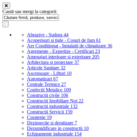
Caută sau mergi la categorii:
Abrazive - Sudura
44
Acoperisuri si tigle - Cosuri de fum
61
Aer Conditionat - Instalatii de climatizare
36
Agremente - Expertize - Certificari
23
Amenajari interioare si exterioare
205
Arhitectura si proiectare
37
Articole Sanitare
32
Ascensoare - Lifturi
10
Automatizari
67
Centrale Termice
27
Confectii Metalice
109
Constructii civile
106
Constructii Imobiliare Noi
22
Constructii industriale
132
Constructii Servicii
159
Curatenie
19
Dezinsectie si deratizare
7
Dezumidificare in constructii
10
Echipamente industriale
154