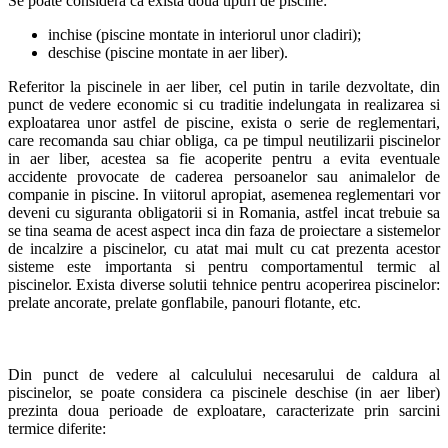
Se poate considera ca exista doua tipuri de piscine:
inchise (piscine montate in interiorul unor cladiri);
deschise (piscine montate in aer liber).
Referitor la piscinele in aer liber, cel putin in tarile dezvoltate, din
punct de vedere economic si cu traditie indelungata in realizarea si
exploatarea unor astfel de piscine, exista o serie de reglementari,
care recomanda sau chiar obliga, ca pe timpul neutilizarii piscinelor
in aer liber, acestea sa fie acoperite pentru a evita eventuale
accidente provocate de caderea persoanelor sau animalelor de
companie in piscine. In viitorul apropiat, asemenea reglementari vor
deveni cu siguranta obligatorii si in Romania, astfel incat trebuie sa
se tina seama de acest aspect inca din faza de proiectare a sistemelor
de incalzire a piscinelor, cu atat mai mult cu cat prezenta acestor
sisteme este importanta si pentru comportamentul termic al
piscinelor. Exista diverse solutii tehnice pentru acoperirea piscinelor:
prelate ancorate, prelate gonflabile, panouri flotante, etc.
Din punct de vedere al calculului necesarului de caldura al
piscinelor, se poate considera ca piscinele deschise (in aer liber)
prezinta doua perioade de exploatare, caracterizate prin sarcini
termice diferite: