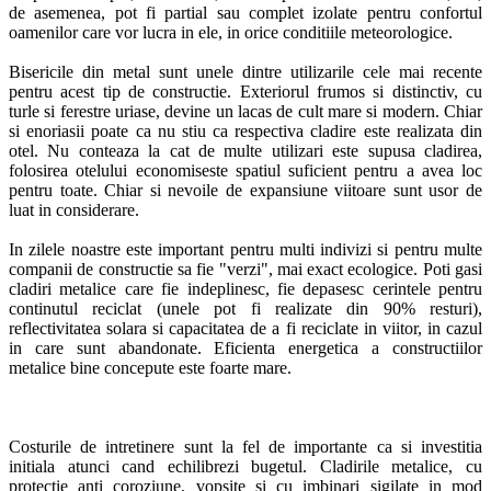
de asemenea, pot fi partial sau complet izolate pentru confortul
oamenilor care vor lucra in ele, in orice conditiile meteorologice.
Bisericile din metal sunt unele dintre utilizarile cele mai recente
pentru acest tip de constructie. Exteriorul frumos si distinctiv, cu
turle si ferestre uriase, devine un lacas de cult mare si modern. Chiar
si enoriasii poate ca nu stiu ca respectiva cladire este realizata din
otel. Nu conteaza la cat de multe utilizari este supusa cladirea,
folosirea otelului economiseste spatiul suficient pentru a avea loc
pentru toate. Chiar si nevoile de expansiune viitoare sunt usor de
luat in considerare.
In zilele noastre este important pentru multi indivizi si pentru multe
companii de constructie sa fie "verzi", mai exact ecologice. Poti gasi
cladiri metalice care fie indeplinesc, fie depasesc cerintele pentru
continutul reciclat (unele pot fi realizate din 90% resturi),
reflectivitatea solara si capacitatea de a fi reciclate in viitor, in cazul
in care sunt abandonate. Eficienta energetica a constructiilor
metalice bine concepute este foarte mare.
Costurile de intretinere sunt la fel de importante ca si investitia
initiala atunci cand echilibrezi bugetul. Cladirile metalice, cu
protectie anti coroziune, vopsite si cu imbinari sigilate in mod