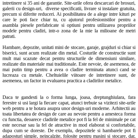
intretinere si 35 ani de garantie. Site-urile ofera descarcari de brosuri,
galerii cu design-uri, diverse specificatii, livrare si instalare gratuita,
precum si diferite reduceri. Ai posibilitatea de a alege intre kituri pe
care le poti face chiar tu, cu ajutorul profesionistilor pentru a
asambla piesele prefabricate si optiuni pentru utilizarea propriilor
modele pentru cladiri, intr-o zona de la mie la milioane de metri
patrati.
Hambare, depozite, unitati mini de stocare, garaje, grajduri si chiar si
biserici, sunt acum realizate din metal. Costurile de constructie sunt
mult mai scazute decat pentru structurile de dimensiuni similare,
realizate din materiale mai traditionale. Este nevoie, de asemenea, de
mai putin timp pentru a avea o cladire terminata atunci cand se
lucreaza cu metale. Cheltuielile viitoare de intretinere sunt, de
asemenea, un factor in evaluarea practica a cladirilor metalice.
Daca te gandesti la o forma lunga, joasa, dreptunghiulara, fara
ferestre si usi largi la fiecare capat, atunci trebuie sa vizitezi site-urile
web pentru a te hotara asupra unor design-uri moderne. Arhitectii au
toata libertatea de design de care au nevoie pentru a amesteca forma
cu functia, deoarece cladirile metalice pot fi la fel de minimale pe cat
este necesar sau la fel de atractive in mod elaborat si confortabile,
dupa cum se doreste. De exemplu, depozitele si hambarele pot fi
adaposturi simple, neincalzite, folosite pentru masini si stocare, dar,