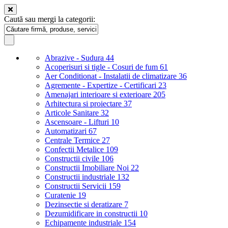
Caută sau mergi la categorii:
Abrazive - Sudura
44
Acoperisuri si tigle - Cosuri de fum
61
Aer Conditionat - Instalatii de climatizare
36
Agremente - Expertize - Certificari
23
Amenajari interioare si exterioare
205
Arhitectura si proiectare
37
Articole Sanitare
32
Ascensoare - Lifturi
10
Automatizari
67
Centrale Termice
27
Confectii Metalice
109
Constructii civile
106
Constructii Imobiliare Noi
22
Constructii industriale
132
Constructii Servicii
159
Curatenie
19
Dezinsectie si deratizare
7
Dezumidificare in constructii
10
Echipamente industriale
154