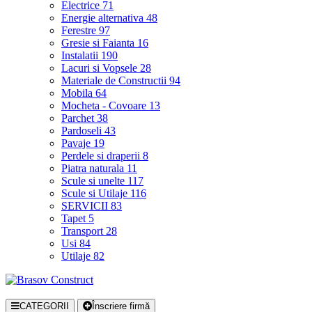
Electrice
71
Energie alternativa
48
Ferestre
97
Gresie si Faianta
16
Instalatii
190
Lacuri si Vopsele
28
Materiale de Constructii
94
Mobila
64
Mocheta - Covoare
13
Parchet
38
Pardoseli
43
Pavaje
19
Perdele si draperii
8
Piatra naturala
11
Scule si unelte
117
Scule si Utilaje
116
SERVICII
83
Tapet
5
Transport
28
Usi
84
Utilaje
82
CATEGORII
Înscriere firmă