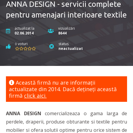
ANNA DESIGN - servicii complete
pentru amenajari interioare textile
actualizat la
vizualizări
02.06.2014
8644
voturi
status
0
neactualizat
Această firmă nu are informaţii
actualizate din 2014. Dacă dețineți această
firmă
click aici.
ANNA DESIGN
comercializeaza o gama larga de
perdele, draperii, produse obturante si textile pentru
mobilier si ofera solutii optime pentru orice sistem de