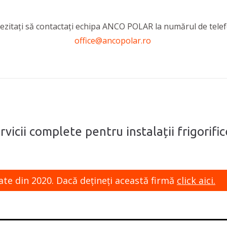
u ezitați să contactați echipa ANCO POLAR la numărul de tele
office@ancopolar.ro
vicii complete pentru instalații frigorifice
ate din 2020. Dacă dețineți această firmă
click aici.