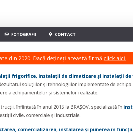
FOTOGRAFII
CONTACT
ate din 2020. Dacă dețineți această firmă
click aici.
lații frigorifice, instalații de climatizare și instalații de
 Rezultatul soluțiilor și tehnologiilor implementate de echipa
nere a echipamentelor și sistemelor realizate.
ucții, înființată în anul 2015 la BRAȘOV, specializată în
inst
stiții civile, comerciale și industriale.
ctarea, comercializarea, instalarea și punerea în funcți