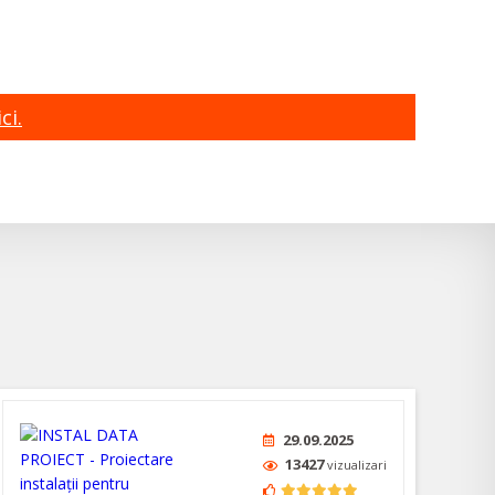
ci.
29.09.2025
13427
vizualizari