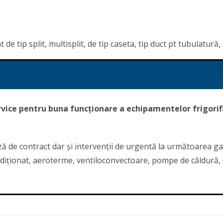
 tip split, multisplit, de tip caseta, tip duct pt tubulatură, 
ervice pentru buna funcționare a echipamentelor frigorifi
ă de contract dar și intervenții de urgentă la următoarea g
ondiționat, aeroterme, ventiloconvectoare, pompe de căldură,