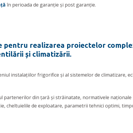
nță
în perioada de garanție și post garanție.
 pentru realizarea proiectelor complexe
tilării și climatizării.
iul instalațiilor frigorifice și al sistemelor de climatizare
artenerilor din țară și străinatate, normativele naționale și
, cheltuielile de exploatare, parametrii tehnici optimi, timpul