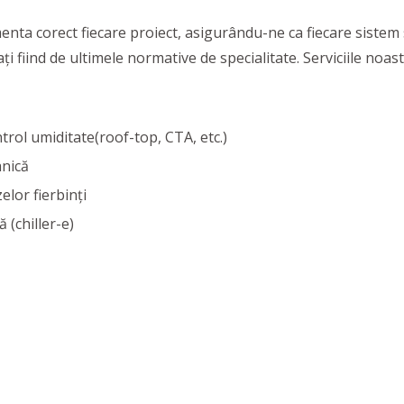
nta corect fiecare proiect, asigurându-ne ca fiecare sistem să
 fiind de ultimele normative de specialitate. Serviciile noast
ntrol umiditate(roof-top, CTA, etc.)
anică
lor fierbinți
 (chiller-e)