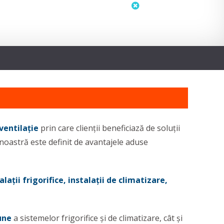
status
neactualizat
 ventilație
prin care clienții beneficiază de soluții
 noastră este definit de avantajele aduse
alații frigorifice, instalații de climatizare,
une
a sistemelor frigorifice și de climatizare, cât și