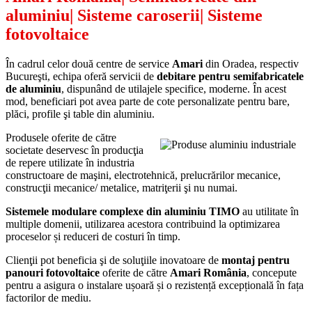
aluminiu| Sisteme caroserii| Sisteme
fotovoltaice
În cadrul celor două centre de service
Amari
din Oradea, respectiv
Bucureşti, echipa oferă servicii de
debitare pentru semifabricatele
de aluminiu
, dispunând de utilajele specifice, moderne. În acest
mod, beneficiari pot avea parte de cote personalizate pentru bare,
plăci, profile şi table din aluminiu.
Produsele oferite de către
societate deservesc în producţia
de repere utilizate în industria
constructoare de maşini, electrotehnică, prelucrărilor mecanice,
construcţii mecanice/ metalice, matriţerii şi nu numai.
Sistemele modulare complexe din aluminiu TIMO
au utilitate în
multiple domenii, utilizarea acestora contribuind la optimizarea
proceselor și reduceri de costuri în timp.
Clienţii pot beneficia şi de soluţiile inovatoare de
montaj pentru
panouri fotovoltaice
oferite de către
Amari România
, concepute
pentru a asigura o instalare ușoară și o rezistență excepțională în fața
factorilor de mediu.