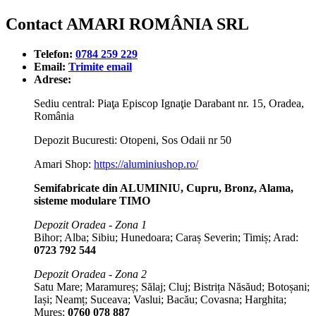
Contact AMARI ROMÂNIA SRL
Telefon:
0784 259 229
Email:
Trimite email
Adrese:
Sediu central: Piaţa Episcop Ignaţie Darabant nr. 15, Oradea,
România
Depozit Bucuresti: Otopeni, Sos Odaii nr 50
Amari Shop:
https://aluminiushop.ro/
Semifabricate din ALUMINIU, Cupru, Bronz, Alama,
sisteme modulare TIMO
Depozit Oradea - Zona 1
Bihor; Alba; Sibiu; Hunedoara; Caraș Severin; Timiș; Arad:
0723 792 544
Depozit Oradea - Zona 2
Satu Mare; Maramureș; Sălaj; Cluj; Bistrița Năsăud; Botoșani;
Iași; Neamț; Suceava; Vaslui; Bacău; Covasna; Harghita;
Mureș:
0760 078 887