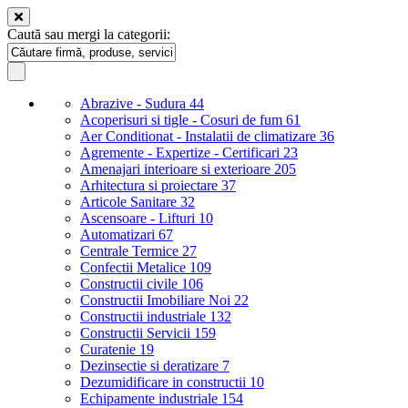
Caută sau mergi la categorii:
Abrazive - Sudura
44
Acoperisuri si tigle - Cosuri de fum
61
Aer Conditionat - Instalatii de climatizare
36
Agremente - Expertize - Certificari
23
Amenajari interioare si exterioare
205
Arhitectura si proiectare
37
Articole Sanitare
32
Ascensoare - Lifturi
10
Automatizari
67
Centrale Termice
27
Confectii Metalice
109
Constructii civile
106
Constructii Imobiliare Noi
22
Constructii industriale
132
Constructii Servicii
159
Curatenie
19
Dezinsectie si deratizare
7
Dezumidificare in constructii
10
Echipamente industriale
154