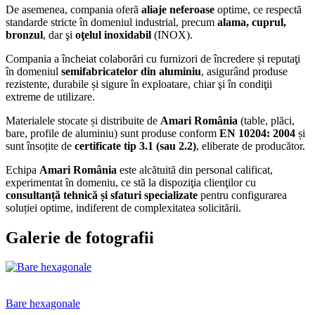
De asemenea, compania oferă
aliaje neferoase
optime, ce respectă
standarde stricte în domeniul industrial, precum
alama, cuprul,
bronzul
, dar şi
oţelul inoxidabil
(INOX).
Compania a încheiat colaborări cu furnizori de încredere și reputaţi
în domeniul
semifabricatelor din aluminiu
, asigurând produse
rezistente, durabile și sigure în exploatare, chiar şi în condiţii
extreme de utilizare.
Materialele stocate și distribuite de
Amari România
(table, plăci,
bare, profile de aluminiu) sunt produse conform
EN 10204: 2004
și
sunt însoțite de
certificate tip 3.1 (sau 2.2)
, eliberate de producător.
Echipa
Amari România
este alcătuită din personal calificat,
experimentat în domeniu, ce stă la dispoziţia clienţilor cu
consultanță tehnică și sfaturi specializate
pentru configurarea
soluției optime, indiferent de complexitatea solicitării.
Galerie de fotografii
Bare hexagonale