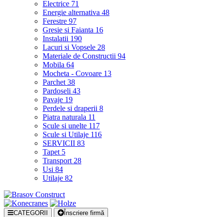
Electrice
71
Energie alternativa
48
Ferestre
97
Gresie si Faianta
16
Instalatii
190
Lacuri si Vopsele
28
Materiale de Constructii
94
Mobila
64
Mocheta - Covoare
13
Parchet
38
Pardoseli
43
Pavaje
19
Perdele si draperii
8
Piatra naturala
11
Scule si unelte
117
Scule si Utilaje
116
SERVICII
83
Tapet
5
Transport
28
Usi
84
Utilaje
82
CATEGORII
Înscriere firmă