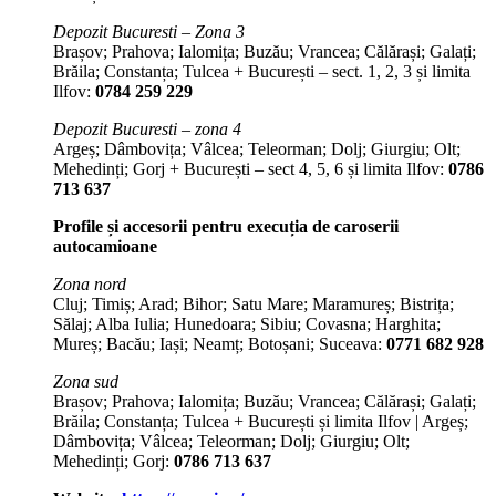
Depozit Bucuresti – Zona 3
Brașov; Prahova; Ialomița; Buzău; Vrancea; Călărași; Galați;
Brăila; Constanța; Tulcea + București – sect. 1, 2, 3 și limita
Ilfov:
0784 259 229
Depozit Bucuresti – zona 4
Argeș; Dâmbovița; Vâlcea; Teleorman; Dolj; Giurgiu; Olt;
Mehedinți; Gorj + București – sect 4, 5, 6 și limita Ilfov:
0786
713 637
Profile și accesorii pentru execuția de caroserii
autocamioane
Zona nord
Cluj; Timiș; Arad; Bihor; Satu Mare; Maramureș; Bistrița;
Sălaj; Alba Iulia; Hunedoara; Sibiu; Covasna; Harghita;
Mureș; Bacău; Iași; Neamț; Botoșani; Suceava:
0771 682 928
Zona sud
Brașov; Prahova; Ialomița; Buzău; Vrancea; Călărași; Galați;
Brăila; Constanța; Tulcea + București și limita Ilfov | Argeș;
Dâmbovița; Vâlcea; Teleorman; Dolj; Giurgiu; Olt;
Mehedinți; Gorj:
0786 713 637