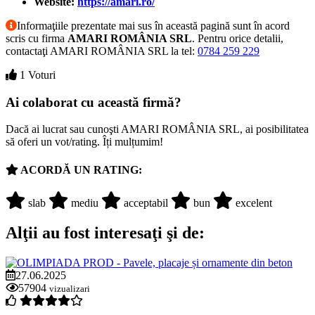
Website:
https://amari.ro/
Informaţiile prezentate mai sus în această pagină sunt în acord
scris cu firma
AMARI ROMÂNIA SRL
. Pentru orice detalii,
contactaţi AMARI ROMÂNIA SRL la tel:
0784 259 229
1 Voturi
Ai colaborat cu această firmă?
Dacă ai lucrat sau cunoşti AMARI ROMÂNIA SRL, ai posibilitatea
să oferi un vot/rating. Îți mulțumim!
ACORDĂ UN RATING:
slab
mediu
acceptabil
bun
excelent
Alţii au fost interesaţi şi de:
27.06.2025
57904
vizualizari