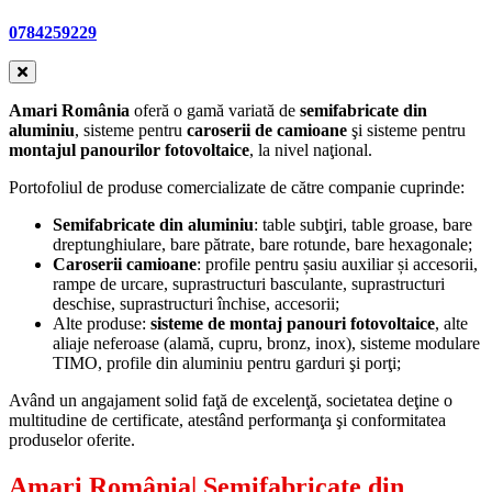
0784259229
Amari România
oferă o gamă variată de
semifabricate din
aluminiu
, sisteme pentru
caroserii de camioane
şi sisteme pentru
montajul panourilor fotovoltaice
, la nivel naţional.
Portofoliul de produse comercializate de către companie cuprinde:
Semifabricate din aluminiu
: table subţiri, table groase, bare
dreptunghiulare, bare pătrate, bare rotunde, bare hexagonale;
Caroserii camioane
: profile pentru șasiu auxiliar și accesorii,
rampe de urcare, suprastructuri basculante, suprastructuri
deschise, suprastructuri închise, accesorii;
Alte produse:
sisteme de montaj panouri fotovoltaice
, alte
aliaje neferoase (alamă, cupru, bronz, inox), sisteme modulare
TIMO, profile din aluminiu pentru garduri şi porţi;
Având un angajament solid faţă de excelenţă, societatea deţine o
multitudine de certificate, atestând performanţa şi conformitatea
produselor oferite.
Amari România
| Semifabricate din