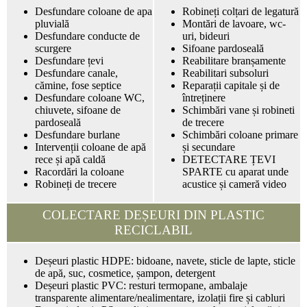
Desfundare coloane de apa
Robineți colțari de legatură
pluvială
Montări de lavoare, wc-
Desfundare conducte de
uri, bideuri
scurgere
Sifoane pardoseală
Desfundare țevi
Reabilitare branșamente
Desfundare canale,
Reabilitari subsoluri
cămine, fose septice
Reparații capitale și de
Desfundare coloane WC,
întreținere
chiuvete, sifoane de
Schimbări vane și robineti
pardoseală
de trecere
Desfundare burlane
Schimbări coloane primare
Intervenții coloane de apă
și secundare
rece și apă caldă
DETECTARE ȚEVI
Racordări la coloane
SPARTE cu aparat unde
Robineți de trecere
acustice și cameră video
COLECTARE DEȘEURI DIN PLASTIC
RECICLABIL
Deșeuri plastic HDPE: bidoane, navete, sticle de lapte, sticle
de apă, suc, cosmetice, șampon, detergent
Deșeuri plastic PVC: resturi termopane, ambalaje
transparente alimentare/nealimentare, izolații fire și cabluri