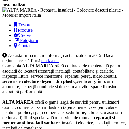
neactualizat
Despre
Produse
Servicii
Fotografii
Contact
Această firmă nu are informaţii actualizate din 2015. Dacă
dețineți această firmă
click aici.
Compania
ALTA MAREA
oferă contracte de mentenanță pentru
asociații de locatari (reparații instalații, contabilitate și casierie,
inspecții lifturi, service interfoane, reparații pereți, hidroizolații),
servicii de
colectare deșeuri din plastic,
verificări și înlocuiri
apometre, inspecții conducte și detectarea țevilor sparte folosind
aparatură performantă.
ALTA MAREA
oferă o gamă largă de servicii pentru utilizatori
casnici, comerciali sau industriali (apartamente, case particulare,
instituții publice, spații comerciale, sedii firme, fabrici sau asociații
de locatari) fiind specializată în servicii de montaj,
reparații și
mentenanță instalații sanitare,
instalații electrice, instalații termice,
instalații de canalizare.