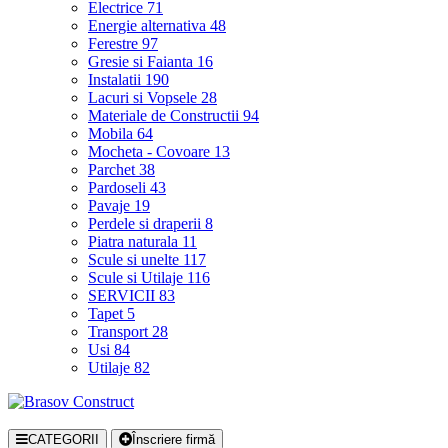
Electrice
71
Energie alternativa
48
Ferestre
97
Gresie si Faianta
16
Instalatii
190
Lacuri si Vopsele
28
Materiale de Constructii
94
Mobila
64
Mocheta - Covoare
13
Parchet
38
Pardoseli
43
Pavaje
19
Perdele si draperii
8
Piatra naturala
11
Scule si unelte
117
Scule si Utilaje
116
SERVICII
83
Tapet
5
Transport
28
Usi
84
Utilaje
82
CATEGORII
Înscriere firmă