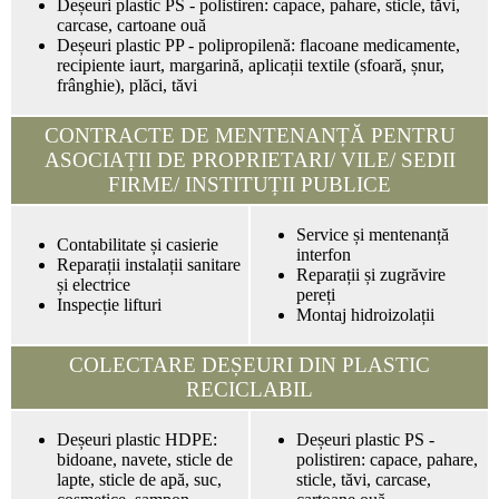
Deșeuri plastic PS - polistiren: capace, pahare, sticle, tăvi,
carcase, cartoane ouă
Deșeuri plastic PP - polipropilenă: flacoane medicamente,
recipiente iaurt, margarină, aplicații textile (sfoară, șnur,
frânghie), plăci, tăvi
CONTRACTE DE MENTENANȚĂ PENTRU
ASOCIAȚII DE PROPRIETARI/ VILE/ SEDII
FIRME/ INSTITUȚII PUBLICE
Service și mentenanță
Contabilitate și casierie
interfon
Reparații instalații sanitare
Reparații și zugrăvire
și electrice
pereți
Inspecție lifturi
Montaj hidroizolații
COLECTARE DEȘEURI DIN PLASTIC
RECICLABIL
Deșeuri plastic HDPE:
Deșeuri plastic PS -
bidoane, navete, sticle de
polistiren: capace, pahare,
lapte, sticle de apă, suc,
sticle, tăvi, carcase,