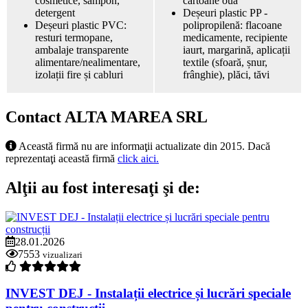
cosmetice, sampon,
cartoane ouă
detergent
Deșeuri plastic PP -
Deșeuri plastic PVC:
polipropilenă: flacoane
resturi termopane,
medicamente, recipiente
ambalaje transparente
iaurt, margarină, aplicații
alimentare/nealimentare,
textile (sfoară, șnur,
izolații fire și cabluri
frânghie), plăci, tăvi
Contact ALTA MAREA SRL
Această firmă nu are informaţii actualizate din 2015. Dacă
reprezentaţi această firmă
click aici.
Alţii au fost interesaţi şi de:
28.01.2026
7553
vizualizari
INVEST DEJ - Instalații electrice și lucrări speciale