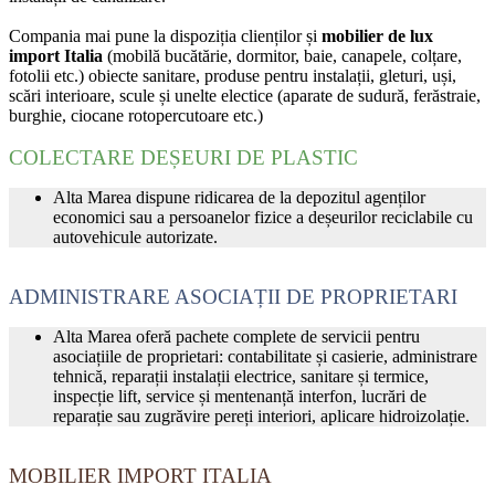
Compania mai pune la dispoziția clienților și
mobilier de lux
import Italia
(mobilă bucătărie, dormitor, baie, canapele, colțare,
fotolii etc.) obiecte sanitare, produse pentru instalații, gleturi, uși,
scări interioare, scule și unelte electice (aparate de sudură, ferăstraie,
burghie, ciocane rotopercutoare etc.)
COLECTARE DEȘEURI DE PLASTIC
Alta Marea dispune ridicarea de la depozitul agenților
economici sau a persoanelor fizice a deșeurilor reciclabile cu
autovehicule autorizate.
ADMINISTRARE ASOCIAȚII DE PROPRIETARI
Alta Marea oferă pachete complete de servicii pentru
asociațiile de proprietari: contabilitate și casierie, administrare
tehnică, reparații instalații electrice, sanitare și termice,
inspecție lift, service și mentenanță interfon, lucrări de
reparație sau zugrăvire pereți interiori, aplicare hidroizolație.
MOBILIER IMPORT ITALIA