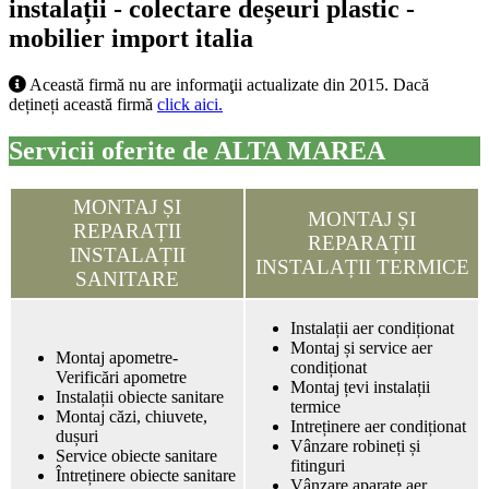
instalații - colectare deșeuri plastic -
mobilier import italia
Această firmă nu are informaţii actualizate din 2015. Dacă
dețineți această firmă
click aici.
Servicii oferite de ALTA MAREA
MONTAJ ȘI
MONTAJ ȘI
REPARAȚII
REPARAȚII
INSTALAȚII
INSTALAȚII TERMICE
SANITARE
Instalații aer condiționat
Montaj și service aer
Montaj apometre-
condiționat
Verificări apometre
Montaj țevi instalații
Instalații obiecte sanitare
termice
Montaj căzi, chiuvete,
Intreținere aer condiționat
dușuri
Vânzare robineți și
Service obiecte sanitare
fitinguri
Întreținere obiecte sanitare
Vânzare aparate aer