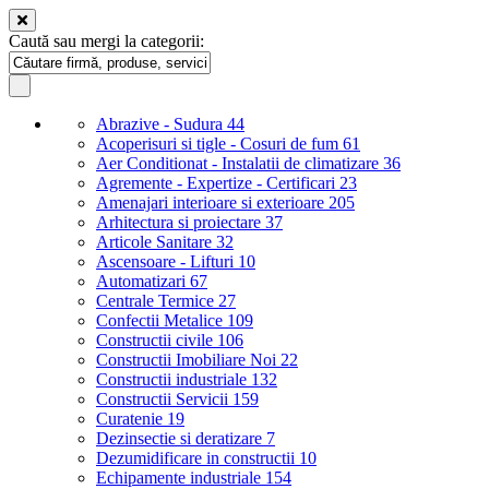
Caută sau mergi la categorii:
Abrazive - Sudura
44
Acoperisuri si tigle - Cosuri de fum
61
Aer Conditionat - Instalatii de climatizare
36
Agremente - Expertize - Certificari
23
Amenajari interioare si exterioare
205
Arhitectura si proiectare
37
Articole Sanitare
32
Ascensoare - Lifturi
10
Automatizari
67
Centrale Termice
27
Confectii Metalice
109
Constructii civile
106
Constructii Imobiliare Noi
22
Constructii industriale
132
Constructii Servicii
159
Curatenie
19
Dezinsectie si deratizare
7
Dezumidificare in constructii
10
Echipamente industriale
154