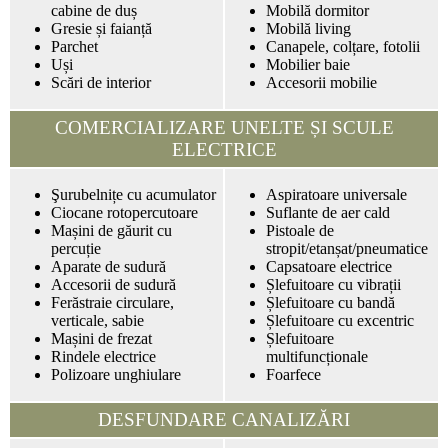
cabine de duș
Mobilă dormitor
Gresie și faianță
Mobilă living
Parchet
Canapele, colțare, fotolii
Uși
Mobilier baie
Scări de interior
Accesorii mobilie
COMERCIALIZARE UNELTE ȘI SCULE
ELECTRICE
Şurubelnițe cu acumulator
Aspiratoare universale
Ciocane rotopercutoare
Suflante de aer cald
Mașini de găurit cu
Pistoale de
percuție
stropit/etanșat/pneumatice
Aparate de sudură
Capsatoare electrice
Accesorii de sudură
Șlefuitoare cu vibrații
Ferăstraie circulare,
Șlefuitoare cu bandă
verticale, sabie
Șlefuitoare cu excentric
Mașini de frezat
Șlefuitoare
Rindele electrice
multifuncționale
Polizoare unghiulare
Foarfece
DESFUNDARE CANALIZĂRI