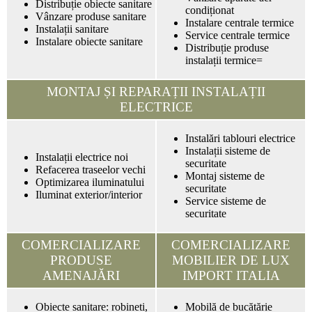
Distribuție obiecte sanitare
condiționat
Vânzare produse sanitare
Instalare centrale termice
Instalații sanitare
Service centrale termice
Instalare obiecte sanitare
Distribuție produse
instalații termice=
MONTAJ ȘI REPARAȚII INSTALAȚII
ELECTRICE
Instalări tablouri electrice
Instalații sisteme de
Instalații electrice noi
securitate
Refacerea traseelor vechi
Montaj sisteme de
Optimizarea iluminatului
securitate
Iluminat exterior/interior
Service sisteme de
securitate
COMERCIALIZARE
COMERCIALIZARE
PRODUSE
MOBILIER DE LUX
AMENAJĂRI
IMPORT ITALIA
Obiecte sanitare: robineti,
Mobilă de bucătărie