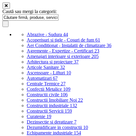
Caută sau mergi la categorii:
Abrazive - Sudura
44
Acoperisuri si tigle - Cosuri de fum
61
Aer Conditionat - Instalatii de climatizare
36
Agremente - Expertize - Certificari
23
Amenajari interioare si exterioare
205
Arhitectura si proiectare
37
Articole Sanitare
32
Ascensoare - Lifturi
10
Automatizari
67
Centrale Termice
27
Confectii Metalice
109
Constructii civile
106
Constructii Imobiliare Noi
22
Constructii industriale
132
Constructii Servicii
159
Curatenie
19
Dezinsectie si deratizare
7
Dezumidificare in constructii
10
Echipamente industriale
154