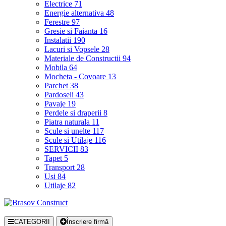
Electrice
71
Energie alternativa
48
Ferestre
97
Gresie si Faianta
16
Instalatii
190
Lacuri si Vopsele
28
Materiale de Constructii
94
Mobila
64
Mocheta - Covoare
13
Parchet
38
Pardoseli
43
Pavaje
19
Perdele si draperii
8
Piatra naturala
11
Scule si unelte
117
Scule si Utilaje
116
SERVICII
83
Tapet
5
Transport
28
Usi
84
Utilaje
82
CATEGORII
Înscriere firmă