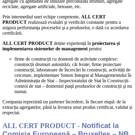
agregate cu aptitudini de utilizare preconizată drumuri, agregate
reciclate, agregate artificiale, betoane, etc.
Prin intermediul unei echipe competente,
ALL CERT
PRODUCT
realizează evaluări şi verificări constante pentru a
asigura performanţa proceselor şi a produselor, o dată cu acordarea
certificării.
ALL CERT PRODUCT
deține experiență în
proiectarea și
implementarea sistemelor de management
pentru:
firme de construcții cu domenii de activitate complexe:
construcții drumuri autostrăzi, căi ferate; firme proiectare
construcții, laboratoare de încercări în construcții, activități de
cercetare, implementare Sistem Integrat al Managementului în
Administrația de Stat – Inspectoratului de Stat în Construcții-
control de stat – domeniul piață produselor de construcții şi nu
numai.
Compania reprezintă un partener încredere, în fiecare etapă: de la
extracția agregatelor, până la livrarea unui produs certificat, validat și
respectat.
Notificat la
ALL CERT PRODUCT -
Comisia Europeană – Bruxelles – NB