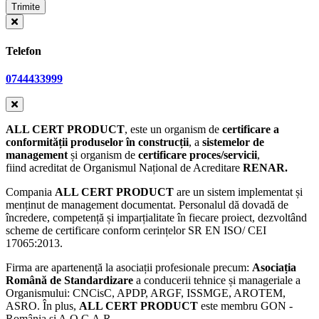
Telefon
0744433999
ALL CERT PRODUCT
, este un
organism de
certificare a
conformității produselor în construcții
, a
sistemelor de
management
și organism de
certificare proces/servicii
,
fiind
acreditat de Organismul Național de Acreditare
RENAR.
Compania
ALL CERT PRODUCT
are un sistem implementat și
menținut de management documentat. Personalul dă dovadă de
încredere, competență și imparțialitate în fiecare proiect, dezvoltând
scheme de certificare conform cerințelor SR EN ISO/ CEI
17065:2013.
Firma are apartenență la asociații profesionale precum:
Asociația
Română de Standardizare
a conducerii tehnice și manageriale a
Organismului: CNCisC, APDP, ARGF, ISSMGE, AROTEM,
ASRO. În plus,
ALL CERT PRODUCT
este membru GON -
România și A.O.C.A.R.