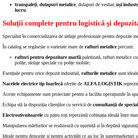
transpaleți
,
dulapuri metalice
, dulapuri de vestiar,
uși industr
lucru
.
Soluţii complete pentru logistică şi depozit
Specialist în comercializarea de utilaje profesionale pentru depozite 
În catalog se regăsește o varietate mare de
rafturi metalice
precum:
rafturi pentru depozitare marfă
paletizată, rafturi metalice cu
polițe, stelaje speciale cu polițe mobile;
Esențiale pentru orice depozit industrial,
rafturile metalice
sunt ideale
Nacelele electrice tip foarfecă
oferite de
ALFA LOGISTIK
reprezin
Aceste echipamente sunt proiectate pentru a facilita operațiunile în spați
Echipa stă la dispoziția clienților cu servicii de
consultanță de special
Electrostivuitoarele
cu patru roți reprezintă cobinația ideală între man
Manipularea mărfurilor se realizează cu ușurință și în deplină siguranță, a
Ideale pentru depozite și pentru activități ce au loc în supermarketuri 