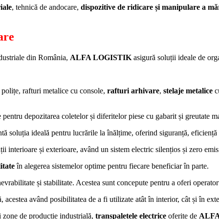
iale
, tehnică de andocare,
dispozitive de ridicare și manipulare a mă
are
industriale din România,
ALFA LOGISTIK
asigură soluții ideale de orga
 polițe, rafturi metalice cu console,
rafturi arhivare
,
stelaje metalice
c
 pentru depozitarea coletelor și diferitelor piese cu gabarit și greutate m
tă soluția ideală pentru lucrările la înălțime, oferind siguranță, eficienț
i interioare și exterioare, având un sistem electric silențios și zero emisi
itate
în alegerea sistemelor optime pentru fiecare beneficiar în parte.
evrabilitate și stabilitate. Acestea sunt concepute pentru a oferi operato
cestea având posibilitatea de a fi utilizate atât în interior, cât și în exte
și zone de producție industrială,
transpaletele electrice
oferite de
ALFA