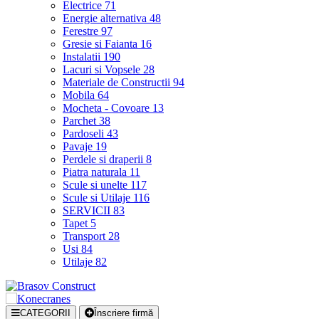
Electrice
71
Energie alternativa
48
Ferestre
97
Gresie si Faianta
16
Instalatii
190
Lacuri si Vopsele
28
Materiale de Constructii
94
Mobila
64
Mocheta - Covoare
13
Parchet
38
Pardoseli
43
Pavaje
19
Perdele si draperii
8
Piatra naturala
11
Scule si unelte
117
Scule si Utilaje
116
SERVICII
83
Tapet
5
Transport
28
Usi
84
Utilaje
82
CATEGORII
Înscriere firmă