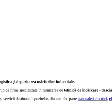
gistica și depozitarea mărfurilor industriale
.
rup de firme specializate în furnizarea de
tehnică de încărcare - descă
 servicii destinate depozitelor, din care fac parte
transpaleţi electrici
,
e