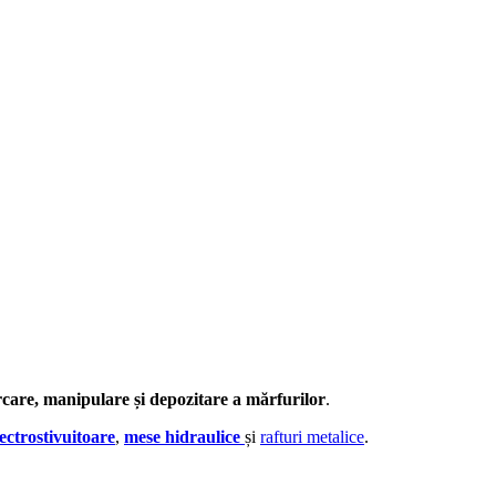
rcare, manipulare și depozitare a mărfurilor
.
lectrostivuitoare
,
mese hidraulice
și
rafturi metalice
.