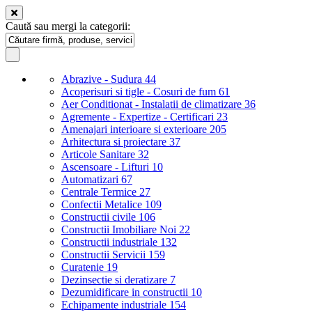
Caută sau mergi la categorii:
Abrazive - Sudura
44
Acoperisuri si tigle - Cosuri de fum
61
Aer Conditionat - Instalatii de climatizare
36
Agremente - Expertize - Certificari
23
Amenajari interioare si exterioare
205
Arhitectura si proiectare
37
Articole Sanitare
32
Ascensoare - Lifturi
10
Automatizari
67
Centrale Termice
27
Confectii Metalice
109
Constructii civile
106
Constructii Imobiliare Noi
22
Constructii industriale
132
Constructii Servicii
159
Curatenie
19
Dezinsectie si deratizare
7
Dezumidificare in constructii
10
Echipamente industriale
154