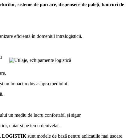
rfurilor
,
sisteme de parcare
,
dispensere de paleți
,
bancuri de
nizare eficientă în domeniul intralogisticii.
u
are.
ă și un impact redus asupra mediului.
i.
rului un mediu de lucru confortabil și sigur.
rior, chiar și pe teren denivelat.
 LOGISTIK
sunt modele de bază pentru aplicațiile mai ușoare.