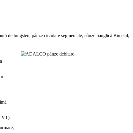
ură de tungsten, pânze circulare segmentate, pânze panglică Bimetal,
în
or
timă
a VT).
 urmare,