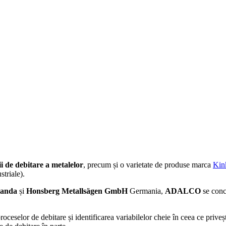
ii de debitare a metalelor
, precum și o varietate de produse marca
Kin
striale).
landa
și
Honsberg Metallsägen GmbH
Germania,
ADALCO
se conc
oceselor de debitare și identificarea variabilelor cheie în ceea ce priveșt