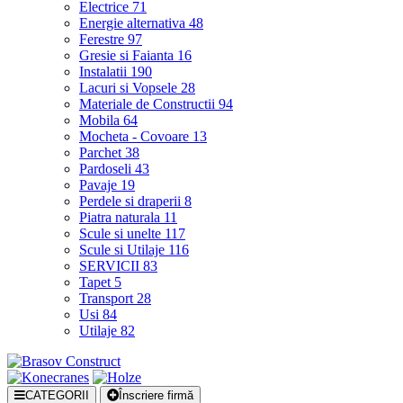
Electrice
71
Energie alternativa
48
Ferestre
97
Gresie si Faianta
16
Instalatii
190
Lacuri si Vopsele
28
Materiale de Constructii
94
Mobila
64
Mocheta - Covoare
13
Parchet
38
Pardoseli
43
Pavaje
19
Perdele si draperii
8
Piatra naturala
11
Scule si unelte
117
Scule si Utilaje
116
SERVICII
83
Tapet
5
Transport
28
Usi
84
Utilaje
82
CATEGORII
Înscriere firmă