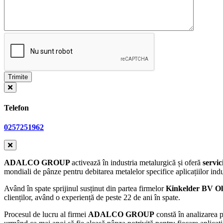
Telefon
0257251962
ADALCO GROUP
activează în industria metalurgică și oferă
servic
mondiali de pânze pentru debitarea metalelor specifice aplicațiilor indu
Având în spate sprijinul susținut din partea firmelor
Kinkelder BV O
clienților, având o experiență de peste 22 de ani în spate.
Procesul de lucru al firmei
ADALCO GROUP
constă în analizarea pr