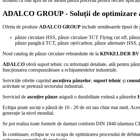
urmând ca mai apoi să fie aleasă pânza potrivită pentru fiecare aplicați
ADALCO GROUP
- Soluții de optimizare 
Oferta de produse
ADALCO GROUP
include următoarele tipuri de
pânze circulare HSS, pânze circulare TCT Flying cut off, pânze
pânze panglică TCT, pânze oțel/carbon, pânze alternativ HSS, p
Noul catalog de pânze circulare rebranduite de la
KINKELDER BV
ADALCO
oferă suport tehnic cu informații detaliate, atât pentru pânz
funcționarea corespunzătoare a echipamentelor industriale.
Serviciile oferite cuprind
ascuțirea pânzelor
,
suport tehnic
și
consu
activitate se pretează sectorului industrial.
Serviciul de
ascuțire
pânze
asigură o durabilitate extinsă a pânzelor
H
Echipa poate ascuți o pânză de 10 - 20 de ori sau chiar mai mult. Ace
generație la nivel mondial.
Se pot realiza toate formele de danturi conform DIN 1840 (dantura 
În continuare, echipa se va ocupa de optimizarea procesului de debitare 
reducerea costurilor de producție.