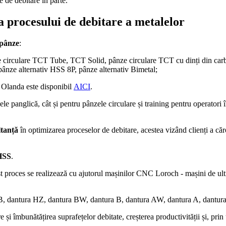
e de debitare în parte.
a procesului de debitare a metalelor
pânze
:
 circulare TCT Tube, TCT Solid, pânze circulare TCT cu dinți din carb
ânze alternativ HSS 8P, pânze alternativ Bimetal;
Olanda este disponibil
AICI
.
ele panglică, cât și pentru pânzele circulare și training pentru operatori 
ltanță
în optimizarea proceselor de debitare, acestea vizând clienți a căr
SS
.
st proces se realizează cu ajutorul mașinilor CNC Loroch - mașini de ul
CB, dantura HZ, dantura BW, dantura B, dantura AW, dantura A, dantur
și îmbunătățirea suprafețelor debitate, creșterea productivității și, prin