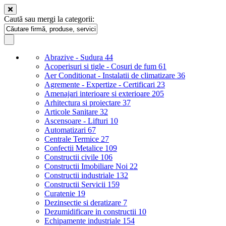
Caută sau mergi la categorii:
Abrazive - Sudura
44
Acoperisuri si tigle - Cosuri de fum
61
Aer Conditionat - Instalatii de climatizare
36
Agremente - Expertize - Certificari
23
Amenajari interioare si exterioare
205
Arhitectura si proiectare
37
Articole Sanitare
32
Ascensoare - Lifturi
10
Automatizari
67
Centrale Termice
27
Confectii Metalice
109
Constructii civile
106
Constructii Imobiliare Noi
22
Constructii industriale
132
Constructii Servicii
159
Curatenie
19
Dezinsectie si deratizare
7
Dezumidificare in constructii
10
Echipamente industriale
154