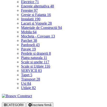
Electrice
71
Energie alternativa
48
Ferestre
97
Gresie si Faianta
16
Instalatii
190
Lacuri si Vopsele
28
Materiale de Constructii
94
Mobila
64
Mocheta - Covoare
13
Parchet
38
Pardoseli
43
Pavaje
19
Perdele si draperii
8
Piatra naturala
11
Scule si unelte
117
Scule si Utilaje
116
SERVICII
83
Tapet
5
Transport
28
Usi
84
Utilaje
82
CATEGORII
Înscriere firmă