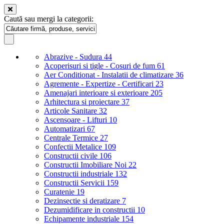
Caută sau mergi la categorii:
Abrazive - Sudura
44
Acoperisuri si tigle - Cosuri de fum
61
Aer Conditionat - Instalatii de climatizare
36
Agremente - Expertize - Certificari
23
Amenajari interioare si exterioare
205
Arhitectura si proiectare
37
Articole Sanitare
32
Ascensoare - Lifturi
10
Automatizari
67
Centrale Termice
27
Confectii Metalice
109
Constructii civile
106
Constructii Imobiliare Noi
22
Constructii industriale
132
Constructii Servicii
159
Curatenie
19
Dezinsectie si deratizare
7
Dezumidificare in constructii
10
Echipamente industriale
154