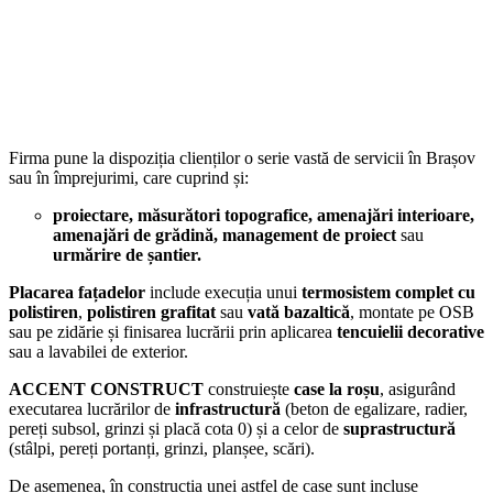
Firma pune la dispoziția clienților o serie vastă de servicii în Brașov
sau în împrejurimi, care cuprind și:
proiectare, măsurători topografice, amenajări interioare,
amenajări de grădină, management de proiect
sau
urmărire de șantier.
Placarea fațadelor
include execuția unui
termosistem complet cu
polistiren
,
polistiren grafitat
sau
vată bazaltică
, montate pe OSB
sau pe zidărie și finisarea lucrării prin aplicarea
tencuielii decorative
sau a lavabilei de exterior.
ACCENT CONSTRUCT
construiește
case la roșu
, asigurând
executarea lucrărilor de
infrastructură
(beton de egalizare, radier,
pereți subsol, grinzi și placă cota 0) și a celor de
suprastructură
(stâlpi, pereți portanți, grinzi, planșee, scări).
De asemenea, în construcția unei astfel de case sunt incluse