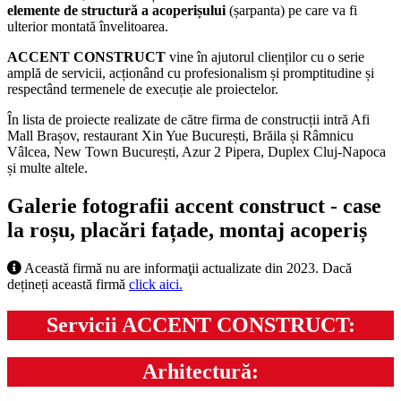
elemente de structură a acoperișului
(șarpanta) pe care va fi
ulterior montată învelitoarea.
ACCENT CONSTRUCT
vine în ajutorul clienților cu o serie
amplă de servicii, acționând cu profesionalism și promptitudine și
respectând termenele de execuție ale proiectelor.
În lista de proiecte realizate de către firma de construcții intră Afi
Mall Brașov, restaurant Xin Yue București, Brăila și Râmnicu
Vâlcea, New Town București, Azur 2 Pipera, Duplex Cluj-Napoca
și multe altele.
Galerie fotografii accent construct - case
la roșu, placări fațade, montaj acoperiș
Această firmă nu are informaţii actualizate din 2023. Dacă
dețineți această firmă
click aici.
Servicii ACCENT CONSTRUCT:
Arhitectură: