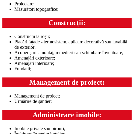
Proiectare;
Măsurători topografice;
Construcții:
Construcții la roșu;
Placări fațade - termosistem, aplicare decorativă sau lavabilă
de exterior;
Acoperișuri - montaj, remedieri sau schimbare învelitoare;
Amenajări exterioare;
Amenajări interioare;
Fundații;
Management de proiect:
Management de proiect;
Urmărire de șantier;
Administrare imobile:
Imobile private sau birouri;
Închiriere în regim hotelier;