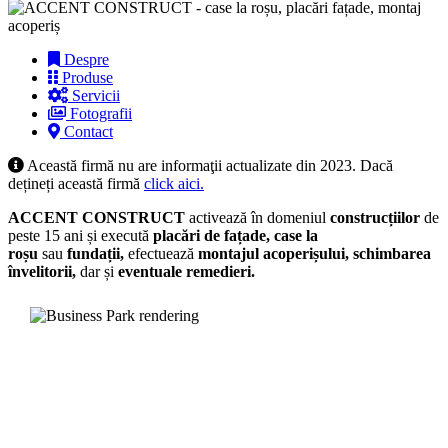
Despre
Produse
Servicii
Fotografii
Contact
Această firmă nu are informaţii actualizate din 2023. Dacă
dețineți această firmă
click aici.
ACCENT CONSTRUCT
activează în domeniul
construcțiilor
de
peste 15 ani și execută
placări de fațade, case la
roșu
sau
fundații,
efectuează
montajul acoperișului, schimbarea
învelitorii,
dar și
eventuale remedieri.