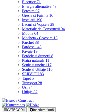
Electrice
71
Energie alternativa
48
Ferestre
97
Gresie si Faianta
16
Instalatii
190
Lacuri si Vopsele
28
Materiale de Constructii
94
Mobila
64
Mocheta - Covoare
13
Parchet
38
Pardoseli
43
Pavaje
19
Perdele si draperii
8
Piatra naturala
11
Scule si unelte
117
Scule si Utilaje
116
SERVICII
83
Tapet
5
Transport
28
Usi
84
Utilaje
82
CATEGORII
Înscriere firmă