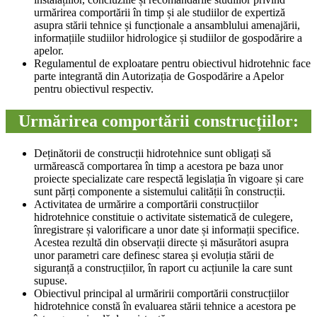
urmărirea comportării în timp și ale studiilor de expertiză
asupra stării tehnice și funcționale a ansamblului amenajării,
informațiile studiilor hidrologice și studiilor de gospodărire a
apelor.
Regulamentul de exploatare pentru obiectivul hidrotehnic face
parte integrantă din Autorizația de Gospodărire a Apelor
pentru obiectivul respectiv.
Urmărirea comportării construcțiilor:
Deținătorii de construcții hidrotehnice sunt obligați să
urmărească comportarea în timp a acestora pe baza unor
proiecte specializate care respectă legislația în vigoare și care
sunt părți componente a sistemului calității în construcții.
Activitatea de urmărire a comportării construcțiilor
hidrotehnice constituie o activitate sistematică de culegere,
înregistrare și valorificare a unor date și informații specifice.
Acestea rezultă din observații directe și măsurători asupra
unor parametri care definesc starea și evoluția stării de
siguranță a construcțiilor, în raport cu acțiunile la care sunt
supuse.
Obiectivul principal al urmăririi comportării construcțiilor
hidrotehnice constă în evaluarea stării tehnice a acestora pe