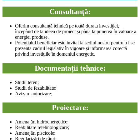
Consultanță:
Oferim consultanță tehnică pe toată durata investiției,
începând de la ideea de proiect și până la punerea în valoare a
energiei produse.
Potențialul beneficiar este invitat la sediul nostru pentru a i se
prezenta cadrul legislativ în vigoare și informarea corectă
privind investițiile în domeniul energetic.
Documentații tehnice:
Studii teren;
Studii de fezabilitate;
Avizare autorizare;
Proiectare:
Amenajări hidroenergetice;
Reabilitare retehnologizare;
Amenajări piscicole;
Regularizări de râuri;