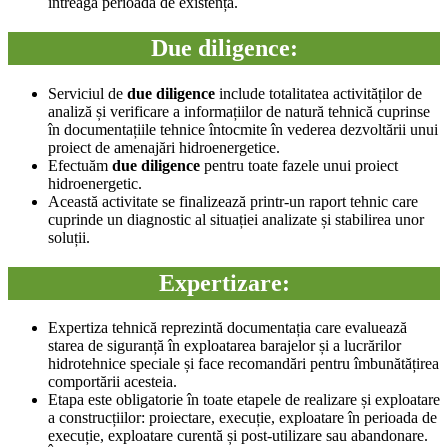
întreaga perioadă de existență.
Due diligence:
Serviciul de
due diligence
include totalitatea activităților de
analiză și verificare a informațiilor de natură tehnică cuprinse
în documentațiile tehnice întocmite în vederea dezvoltării unui
proiect de amenajări hidroenergetice.
Efectuăm
due diligence
pentru toate fazele unui proiect
hidroenergetic.
Această activitate se finalizează printr-un raport tehnic care
cuprinde un diagnostic al situației analizate și stabilirea unor
soluții.
Expertizare:
Expertiza tehnică reprezintă documentația care evaluează
starea de siguranță în exploatarea barajelor și a lucrărilor
hidrotehnice speciale și face recomandări pentru îmbunătățirea
comportării acesteia.
Etapa este obligatorie în toate etapele de realizare și exploatare
a construcțiilor: proiectare, execuție, exploatare în perioada de
execuție, exploatare curentă și post-utilizare sau abandonare.