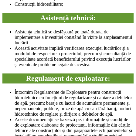
Construcții hidroedilitare;
Asistență tehnică:
Asistența tehnică se desfășoară pe toată durata de
implementare a investiției constând în vizite la amplasamentul
lucrării.
Această activitate implică verificarea execuției lucrărilor și a
modului de respectare a proiectului, precum și consultanță de
specialitate acordată beneficiarului privind execuția lucrărilor
și eventuale probleme legate de acestea.
Regulament de exploatare:
Întocmim Regulamente de Exploatare pentru construcții
hidrotehnice cu funcțiuni de regularizare și captare a debitelor
de apă, precum: baraje cu lacuri de acumulare permanente și
nepermanente, poldere, prize de apă cu sau fără baraj, noduri
hidrotehnice de reglare și dirijare a debitelor de apă.
Aceste documentații se bazează pe: informațiile și condițiile
de exploatare elaborate de proiectanți, informațiile din cărțile
tehnice ale construcțiilor și din pașapoartele echipamentelor și
instalațiilor, concluziile și recomandările studiilor privind