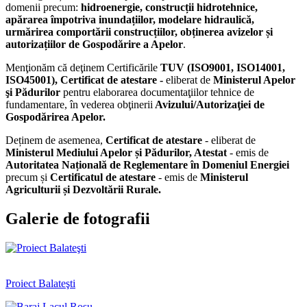
domenii precum:
hidroenergie, construcții hidrotehnice,
apărarea împotriva inundațiilor, modelare hidraulică,
urmărirea comportării construcțiilor, obținerea avizelor și
autorizațiilor de Gospodărire a Apelor
.
Menţionăm că deţinem Certificările
TUV (ISO9001, ISO14001,
ISO45001), Certificat de atestare -
eliberat de
Ministerul Apelor
şi Pădurilor
pentru elaborarea documentaţiilor tehnice de
fundamentare, în vederea obţinerii
Avizului/Autorizaţiei de
Gospodărirea Apelor.
Deținem de asemenea,
Certificat de atestare
- eliberat de
Ministerul Mediului Apelor și Pădurilor, Atestat
- emis de
Autoritatea Națională de Reglementare în Domeniul Energiei
precum
și
Certificatul de atestare
- emis de
Ministerul
Agriculturii și Dezvoltării Rurale.
Galerie de fotografii
Proiect Balateşti