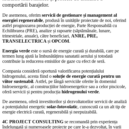
comportării barajelor.
De asemenea, oferim
servicii de gestionare și management al
energiei regenerabile
, produsă în unitățile proiectate de noi, oferind
astfel prognozarea producției de energie, Parte Responsabilă cu
Echilibrarea (PRE), analize și rapoarte (săptămânale, lunare,
trimestriale, anuale), către beneficiari,
ANRE, PRE,
TRANSELECTRICA
și
OPCOM
.
Energia verde
este o sursă de energie curată și durabilă, care pe
termen lung ajută la îmbunătățirea sanatatii aerului și totodată
contribuie la reducerea emisiilor de gaze cu efect de seră.
Compania consideră oportună valorificarea potențialului
hidrogenului, acesta fiind o
soluție de energie curată pentru un
viitor sustenabil
. Astfel, pe lângă serviciile oferite în domeniul
hidroenergetic, al construcțiilor hidroenergetice sau a celor piscicole,
oferă servicii și pentru producția
hidrogenului verde
.
De asemenea, oferă investitorilor și dezvoltatorilor servicii de analiză
a potențialului energetic
solar-fotovolatic
, cunoscută ca un alt tip de
energie electrică curată, regenerabilă și neepuizabilă.
4C PROJECT CONSULTING
se recomandă prin experiența
îndelungată și numeroasele proiecte pe care le-a dezvoltat, în varii