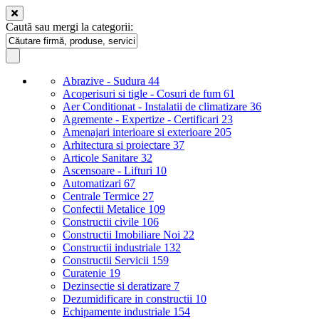
Caută sau mergi la categorii:
Abrazive - Sudura
44
Acoperisuri si tigle - Cosuri de fum
61
Aer Conditionat - Instalatii de climatizare
36
Agremente - Expertize - Certificari
23
Amenajari interioare si exterioare
205
Arhitectura si proiectare
37
Articole Sanitare
32
Ascensoare - Lifturi
10
Automatizari
67
Centrale Termice
27
Confectii Metalice
109
Constructii civile
106
Constructii Imobiliare Noi
22
Constructii industriale
132
Constructii Servicii
159
Curatenie
19
Dezinsectie si deratizare
7
Dezumidificare in constructii
10
Echipamente industriale
154