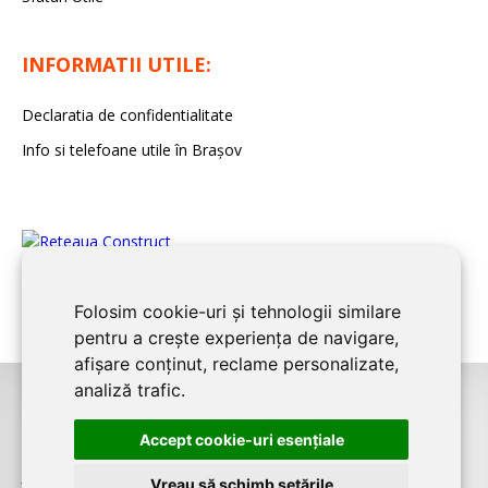
INFORMATII UTILE:
Declaratia de confidentialitate
Info si telefoane utile în Braşov
Folosim cookie-uri și tehnologii similare
pentru a crește experiența de navigare,
afișare conținut, reclame personalizate,
analiză trafic.
©2008-2026
BRASOV CONSTRUCT
este un serviciu de promovare online
Accept cookie-uri esenţiale
pentru firme. Proiect digital dezvoltat de
LIVE COMMUNICATIONS SRL
,
J12/4191/2006, RO19492087, Cap.Soc. 5000 LEI
Vreau să schimb setările