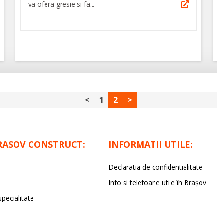
va ofera gresie si fa...
<
1
2
>
RASOV CONSTRUCT:
INFORMATII UTILE:
Declaratia de confidentialitate
Info si telefoane utile în Braşov
specialitate