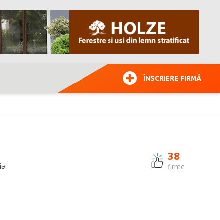
ÎNSCRIERE FIRMĂ
38
ia
firme