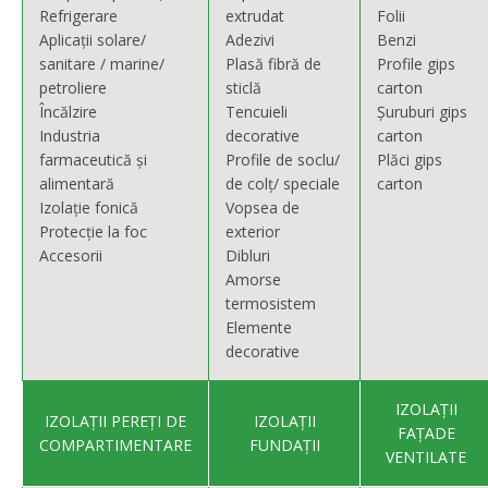
Refrigerare
extrudat
Folii
Aplicații solare/
Adezivi
Benzi
sanitare / marine/
Plasă fibră de
Profile gips
petroliere
sticlă
carton
Încălzire
Tencuieli
Șuruburi gips
Industria
decorative
carton
farmaceutică și
Profile de soclu/
Plăci gips
alimentară
de colț/ speciale
carton
Izolație fonică
Vopsea de
Protecție la foc
exterior
Accesorii
Dibluri
Amorse
termosistem
Elemente
decorative
IZOLAȚII
IZOLAȚII PEREȚI DE
IZOLAȚII
FAȚADE
COMPARTIMENTARE
FUNDAȚII
VENTILATE