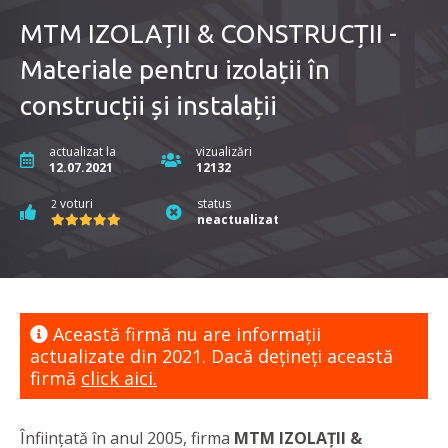
MTM IZOLAȚII & CONSTRUCȚII -
Materiale pentru izolații în
construcții și instalații
actualizat la
vizualizări
12.07.2021
12132
voturi
status
2
neactualizat
Această firmă nu are informaţii
actualizate din 2021. Dacă dețineți această
firmă
click aici.
Înființată în anul 2005, firma
MTM IZOLAȚII &