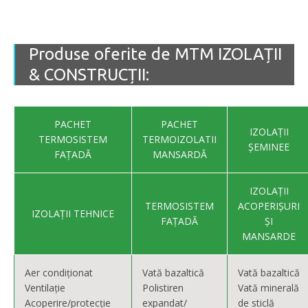
Produse oferite de MTM IZOLAȚII
& CONSTRUCȚII:
PACHET
PACHET
IZOLAȚII
TERMOSISTEM
TERMOIZOLATII
ȘEMINEE
FAȚADĂ
MANSARDĂ
IZOLAȚII
TERMOSISTEM
ACOPERIȘURI
IZOLAȚII TEHNICE
FAȚADĂ
ȘI
MANSARDE
Aer condiționat
Vată bazaltică
Vată bazaltică
Ventilație
Polistiren
Vată minerală
Acoperire/protecție
expandat/
de sticlă