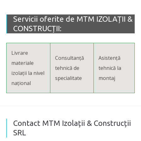
Servicii oferite de MTM IZOLAȚII &
CONSTRUCȚII:
Livrare
Consultanță
Asistență
materiale
tehnică de
tehnică la
izolații la nivel
specialitate
montaj
național
Contact MTM Izolații & Construcții
SRL