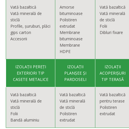
Vată bazaltică
Amorse
Vată bazaltică
Vată minerală de
bituminoase
Vată minerală
sticlă
Polistiren
de sticlă
Profile, șuruburi, plăci
extrudat
Folii
gips carton
Membrane
Dibluri fixare
Accesorii
bituminoase
Membrane
HDPE
IZOLAȚII PEREȚI
IZOLAȚII
IZOLAȚII
EXTERIORI TIP
PLANȘEE ȘI
ACOPERIȘURI
CASETE METALICE
PARDOSELI
TIP TERASĂ
Vată bazaltică
Vată bazaltică
Vată bazaltică
Vată minerală de
Vată minerală
pentru terase
sticlă
de sticlă
Polistiren
Folii
Polistiren
extrudat
Bandă aluminiu
extrudat