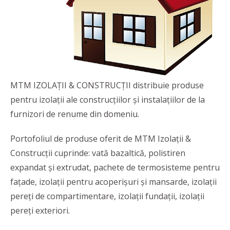
MTM IZOLAȚII & CONSTRUCȚII
distribuie produse
pentru izolații ale construcțiilor și instalațiilor de la
furnizori de renume din domeniu.
Portofoliul de produse oferit de MTM Izolații &
Construcții cuprinde: vată bazaltică, polistiren
expandat și extrudat, pachete de termosisteme pentru
fațade, izolații pentru acoperișuri și mansarde, izolații
pereți de compartimentare, izolații fundații, izolații
pereți exteriori.