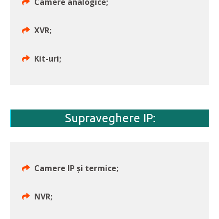
Camere analogice;
XVR;
Kit-uri;
Supraveghere IP:
Camere IP şi termice;
NVR;