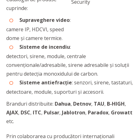
cuprinde:
Supraveghere video
:
camere IP, HDCVI, speed
dome și camere termice.
Sisteme de incendiu
:
detectori, sirene, module, centrale
convenționale/adresabile, sirene adresabile și soluții
pentru detecția monoxidului de carbon.
Sisteme antiefracție
: senzori, sirene, tastaturi,
detectoare, module, suporturi și accesorii.
Branduri distribuite:
Dahua
,
Detnov
,
TAU
,
B-HIGH
,
AJAX
,
DSC
,
ITC
,
Pulsar
,
Jablotron
,
Paradox
,
Growatt
etc.
Prin colaborarea cu producători internaționali