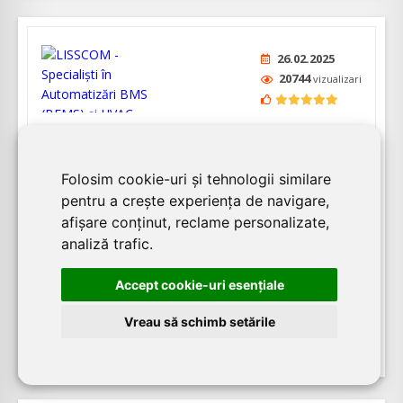
26.02.2025
20744
vizualizari
LISSCOM - Specialiști în Automatizări
BMS (BEMS) și HVAC
Folosim cookie-uri și tehnologii similare
pentru a crește experiența de navigare,
LISSCOM oferă soluții pentru supravegherea și
afișare conținut, reclame personalizate,
controlul de la distanță a instalațiilor de tip HVAC.
analiză trafic.
Partener BOSCH BUILDING AUTOMATION
GmbH (fostă GFR), producător de
Accept cookie-uri esenţiale
componente hardware & software destinate
aplicațiilor smart, LISSCOM concepe, proi...
Vreau să schimb setările