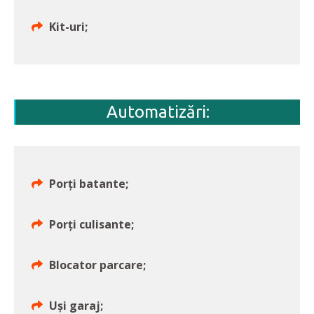
Kit-uri;
Automatizări:
Porți batante;
Porți culisante;
Blocator parcare;
Uși garaj;