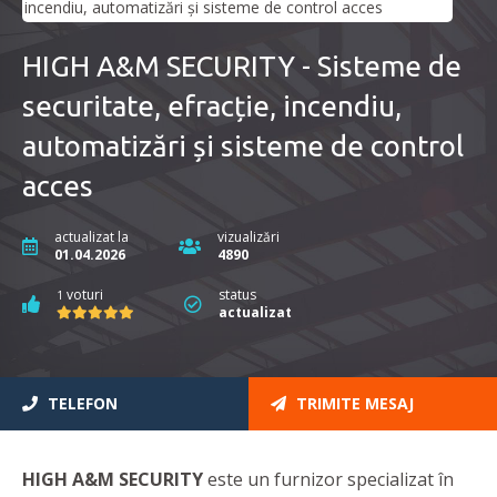
HIGH A&M SECURITY - Sisteme de
securitate, efracție, incendiu,
automatizări și sisteme de control
acces
actualizat la
vizualizări
01.04.2026
4890
voturi
status
1
actualizat
TELEFON
TRIMITE MESAJ
HIGH A&M SECURITY
este un furnizor specializat în