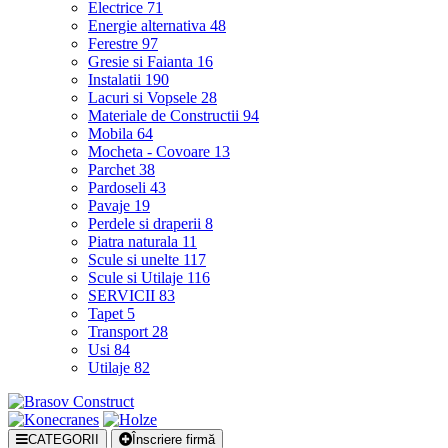
Electrice
71
Energie alternativa
48
Ferestre
97
Gresie si Faianta
16
Instalatii
190
Lacuri si Vopsele
28
Materiale de Constructii
94
Mobila
64
Mocheta - Covoare
13
Parchet
38
Pardoseli
43
Pavaje
19
Perdele si draperii
8
Piatra naturala
11
Scule si unelte
117
Scule si Utilaje
116
SERVICII
83
Tapet
5
Transport
28
Usi
84
Utilaje
82
CATEGORII
Înscriere firmă