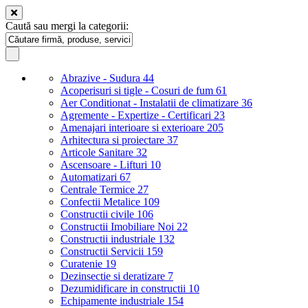
Caută sau mergi la categorii:
Abrazive - Sudura
44
Acoperisuri si tigle - Cosuri de fum
61
Aer Conditionat - Instalatii de climatizare
36
Agremente - Expertize - Certificari
23
Amenajari interioare si exterioare
205
Arhitectura si proiectare
37
Articole Sanitare
32
Ascensoare - Lifturi
10
Automatizari
67
Centrale Termice
27
Confectii Metalice
109
Constructii civile
106
Constructii Imobiliare Noi
22
Constructii industriale
132
Constructii Servicii
159
Curatenie
19
Dezinsectie si deratizare
7
Dezumidificare in constructii
10
Echipamente industriale
154