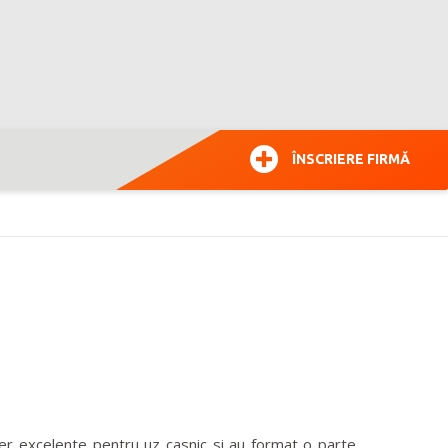
ÎNSCRIERE FIRMĂ
ier excelente pentru uz casnic si au format o parte