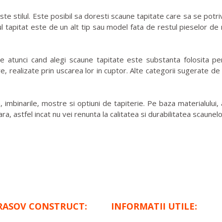
este stilul. Este posibil sa doresti scaune tapitate care sa se po
apitat este de un alt tip sau model fata de restul pieselor de mo
e atunci cand alegi scaune tapitate este substanta folosita pen
 realizate prin uscarea lor in cuptor. Alte categorii sugerate de s
imbinarile, mostre si optiuni de tapiterie. Pe baza materialului, a
a, astfel incat nu vei renunta la calitatea si durabilitatea scaunelo
RASOV CONSTRUCT:
INFORMATII UTILE: