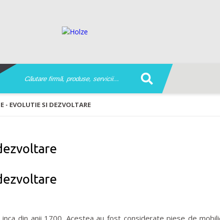
 - EVOLUTIE SI DEZVOLTARE
 dezvoltare
 dezvoltare
a inca din anii 1700. Acestea au fost considerate piese de mobil