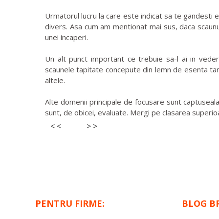
Urmatorul lucru la care este indicat sa te gandesti 
divers. Asa cum am mentionat mai sus, daca scaunul t
unei incaperi.
Un alt punct important ce trebuie sa-l ai in veder
scaunele tapitate concepute din lemn de esenta tare,
altele.
Alte domenii principale de focusare sunt captuseala, 
sunt, de obicei, evaluate. Mergi pe clasarea superioar
< <
> >
PENTRU FIRME:
BLOG B