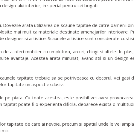
esign-ului interior, in special pentru cei bogati.
. Dovezile arata utilizarea de scaune tapitae de catre oamenii din
losite mai mult ca materiale destinate amenajarilor interioare. Pro
e designer si artistice. Scaunele artistice sunt considerate costis
a de a oferi mobilier cu umplutura, arcuri, chingi si altele. In pl
ulte avantaje. Acestea arata minunat, avand stil si un design este
aunele tapitate trebuie sa se potriveasca cu decorul. Vei gasi 
elor tapitate un aspect exclusiv.
ile pe piata. Cu toate acestea, este posibil vei avea provocarea
un tapitat poate fi o experienta dificila, deoarece exista o multitu
or tapitate de care ai nevoie, precum si spatiul unde le vei ampla
 mic.