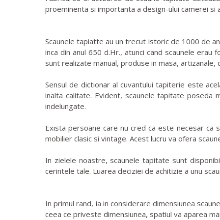
proeminenta si importanta a design-ului camerei si a d
Scaunele tapiatte au un trecut istoric de 1000 de ani
inca din anul 650 d.Hr., atunci cand scaunele erau fo
sunt realizate manual, produse in masa, artizanale, d
Sensul de dictionar al cuvantului tapiterie este acel
inalta calitate. Evident, scaunele tapitate poseda m
indelungate.
Exista persoane care nu cred ca este necesar ca sc
mobilier clasic si vintage. Acest lucru va ofera scaun
In zielele noastre, scaunele tapitate sunt disponib
cerintele tale. Luarea deciziei de achitizie a unu sca
In primul rand, ia in considerare dimensiunea scaunel
ceea ce priveste dimensiunea, spatiul va aparea mai