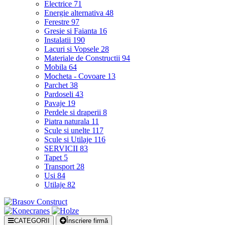
Electrice
71
Energie alternativa
48
Ferestre
97
Gresie si Faianta
16
Instalatii
190
Lacuri si Vopsele
28
Materiale de Constructii
94
Mobila
64
Mocheta - Covoare
13
Parchet
38
Pardoseli
43
Pavaje
19
Perdele si draperii
8
Piatra naturala
11
Scule si unelte
117
Scule si Utilaje
116
SERVICII
83
Tapet
5
Transport
28
Usi
84
Utilaje
82
CATEGORII
Înscriere firmă