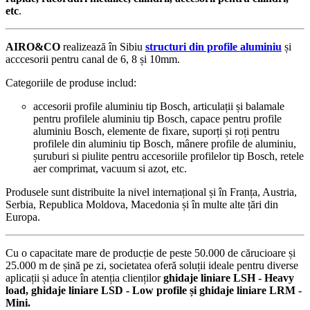
etc
.
AIRO&CO
realizează în Sibiu
structuri din profile aluminiu
și
acccesorii pentru canal de 6, 8 și 10mm.
Categoriile de produse includ:
accesorii profile aluminiu tip Bosch, articulații și balamale
pentru profilele aluminiu tip Bosch, capace pentru profile
aluminiu Bosch, elemente de fixare, suporți și roți pentru
profilele din aluminiu tip Bosch, mânere profile de aluminiu,
șuruburi si piulite pentru accesoriile profilelor tip Bosch, retele
aer comprimat, vacuum si azot, etc.
Produsele sunt distribuite la nivel internațional și în Franța, Austria,
Serbia, Republica Moldova, Macedonia și în multe alte țări din
Europa.
Cu o capacitate mare de producție de peste 50.000 de cărucioare și
25.000 m de șină pe zi, societatea oferă soluții ideale pentru diverse
aplicații și aduce în atenția clienților
ghidaje liniare LSH - Heavy
load, ghidaje liniare LSD - Low profile și ghidaje liniare LRM -
Mini.