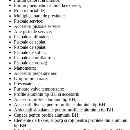
Furtun calibrat la interior;
Furtun pneumatic calibrat la exterior;
Role retractabile;
Multiplicatoare de presiune;
Pistoale service;
Accesorii pistoale service;
Alte pistoale service;
Pistoale antifonare;
Pistoale de sablat;
Pistoale de spălat;
Pistoale de suflat;
Pistoale de umflat roți;
Pistoale de vopsit;
Manometre;
Accesorii preparare aer;
Grupuri preparare;
Presostate;
Purjoare valve temporizare;
Profile aluminiu tip BH și accesorii;
Accesorii profile aluminiu tip BH;
Accesorii diverse pentru profilele aluminiu tip BH;
Articulații și balamale pentru profilele aluminiu tip BH;
Capace pentru profile aluminiu BH;
Elemente de fixare, suporți și roți pentru profilele din aluminiu
tip BH;