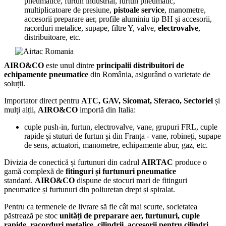
pneumatice, furtun industrial, furtun pneumatic,
multiplicatoare de presiune,
pistoale service
, manometre,
accesorii preparare aer, profile aluminiu tip BH și accesorii,
racorduri metalice, supape, filtre Y, valve,
electrovalve
,
distribuitoare, etc.
AIRO&CO
este unul dintre
principalii distribuitori de
echipamente pneumatice
din România, asigurând o varietate de
soluții.
Importator direct pentru
ATC, GAV, Sicomat, Sferaco, Sectoriel
și
mulți alții,
AIRO&CO
importă din Italia:
cuple push-in, furtun, electrovalve, vane, grupuri FRL, cuple
rapide și stuturi de furtun și din Franța - vane, robineți, supape
de sens, actuatori, manometre, echipamente abur, gaz, etc.
Divizia de conectică și furtunuri din cadrul
AIRTAC
produce o
gamă complexă de
fitinguri și furtunuri pneumatice
standard.
AIRO&CO
dispune de stocuri mari de fitinguri
pneumatice și furtunuri din poliuretan drept și spiralat.
Pentru ca termenele de livrare să fie cât mai scurte, societatea
păstrează pe stoc
unități de preparare aer, furtunuri, cuple
rapide, racorduri metalice, cilindrii, accesorii pentru cilindri,