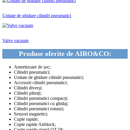
Unitate de ghidare cilindri pneumatici
Valve vacuum
Produse oferite de AIRO&CO:
Amortizoare de șoc;
Cilindri pneumatici;
Unitate de ghidare cilindri pneumatici;
Accesorii cilindri pneumatici;
Cilindri diverși;
Cilindri pătrați;
Cilindri pneumatici compacți;
Cilindri pneumatici cu ghidaj;
Cilindri pneumatici rotunzi;
Senzori magnetici;
Cuple rapide;
Cuple rapide Airblock;
Cuple rapide alamă OT.58;