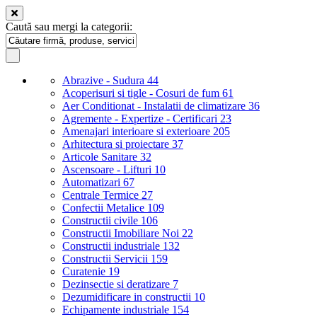
Caută sau mergi la categorii:
Abrazive - Sudura
44
Acoperisuri si tigle - Cosuri de fum
61
Aer Conditionat - Instalatii de climatizare
36
Agremente - Expertize - Certificari
23
Amenajari interioare si exterioare
205
Arhitectura si proiectare
37
Articole Sanitare
32
Ascensoare - Lifturi
10
Automatizari
67
Centrale Termice
27
Confectii Metalice
109
Constructii civile
106
Constructii Imobiliare Noi
22
Constructii industriale
132
Constructii Servicii
159
Curatenie
19
Dezinsectie si deratizare
7
Dezumidificare in constructii
10
Echipamente industriale
154