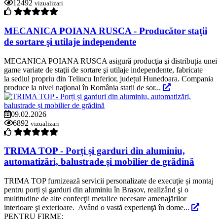
12492
vizualizari
MECANICA POIANA RUSCA - Producător staţii
de sortare şi utilaje independente
MECANICA POIANA RUSCA asigură producţia şi distribuția unei
game variate de staţii de sortare şi utilaje independente, fabricate
la sediul propriu din Teliucu Inferior, județul Hunedoara. Compania
produce la nivel naţional în România stații de sor...
09.02.2026
6892
vizualizari
TRIMA TOP - Porți și garduri din aluminiu,
automatizări, balustrade și mobilier de grădină
TRIMA TOP furnizează servicii personalizate de execuție și montaj
pentru porți și garduri din aluminiu în Brașov, realizând şi o
multitudine de alte confecţii metalice necesare amenajărilor
interioare şi exterioare. Având o vastă experienţă în dome...
PENTRU FIRME: