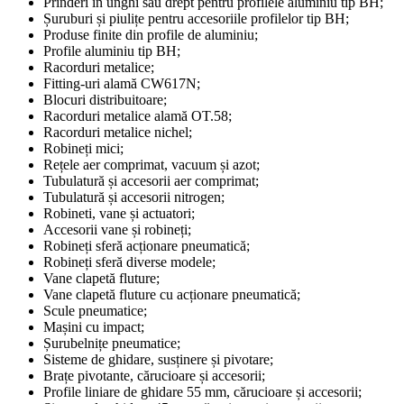
Prinderi în unghi sau drept pentru profilele aluminiu tip BH;
Șuruburi și piulițe pentru accesoriile profilelor tip BH;
Produse finite din profile de aluminiu;
Profile aluminiu tip BH;
Racorduri metalice;
Fitting-uri alamă CW617N;
Blocuri distribuitoare;
Racorduri metalice alamă OT.58;
Racorduri metalice nichel;
Robineți mici;
Rețele aer comprimat, vacuum și azot;
Tubulatură și accesorii aer comprimat;
Tubulatură și accesorii nitrogen;
Robineti, vane și actuatori;
Accesorii vane și robineți;
Robineți sferă acționare pneumatică;
Robineți sferă diverse modele;
Vane clapetă fluture;
Vane clapetă fluture cu acționare pneumatică;
Scule pneumatice;
Mașini cu impact;
Șurubelnițe pneumatice;
Sisteme de ghidare, susținere și pivotare;
Brațe pivotante, cărucioare și accesorii;
Profile liniare de ghidare 55 mm, cărucioare și accesorii;