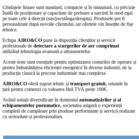
Ghidajele liniare sunt standard, compacte și în miniatură, cu precizie
înaltă de poziționare și capacitate de preluare a sarcinii în mod egal
pe toate cele 4 direcții (sus/jos/stânga/dreapta). Produsele pot fi
personalizate după nevoile clientului, iar ofertele vin însoțite de fișe
tehnice.
Echipa
AIRO&CO
pune la dispoziția clienților și servicii
profesionale de
detectare a scurgerilor de aer comprimat
utilizând tehnologia avansată a ultrasunetelor.
Aceste teste sunt esențiale pentru optimizarea costurilor de operare și
pentru îmbunătățirea eficienței energetice în diverse industrii, de la
producție clasică la procese industriale mai complexe.
AIRO&CO
oferă suport tehnic și
transport gratuit,
oriunde în
țară pentru comenzi cu valoarea fără TVA peste 100€.
Având soluții diversificate în domeniul
automatizărilor și al
echipamentelor pneumatice
, societatea asigură o experiență
completă de cumpărare prin produse performante și servicii realizate
cu seriozitate și profesionalism.