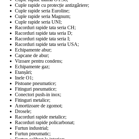
Cuple rapide cu protecție antizgâriere;
Cuple rapide seria Euroline;
Cuple rapide seria Magnum;
Cuple rapide seria UNI;
Racorduri rapide tata seria CH;
Racorduri rapide tata seria D;
Racorduri rapide tata seria I;
Racorduri rapide tata seria USA;
Echipamente abur;
Capcane de abur;
Vizoare pentru condens;
Echipamente gaz;
Etanșări;
Inele O1;
Pistoane pneumatice;
Fitinguri pneumatice;
Conectori push-in inox;
Fitinguri metalice;
Amortizoare de zgomot;
Drosele;
Racorduri rapide metalice;
Racorduri rapide policarbonat;
Furtun industrial;
Furtun pneumatic;