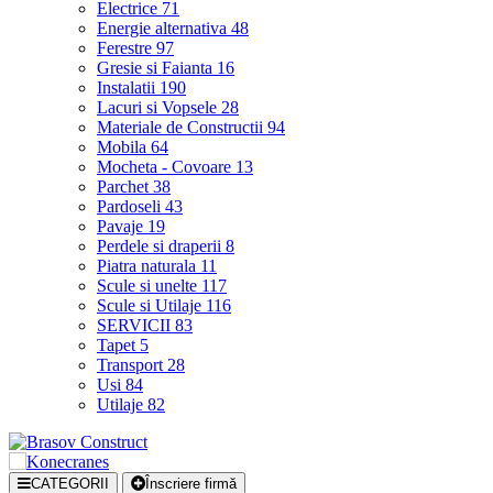
Electrice
71
Energie alternativa
48
Ferestre
97
Gresie si Faianta
16
Instalatii
190
Lacuri si Vopsele
28
Materiale de Constructii
94
Mobila
64
Mocheta - Covoare
13
Parchet
38
Pardoseli
43
Pavaje
19
Perdele si draperii
8
Piatra naturala
11
Scule si unelte
117
Scule si Utilaje
116
SERVICII
83
Tapet
5
Transport
28
Usi
84
Utilaje
82
CATEGORII
Înscriere firmă