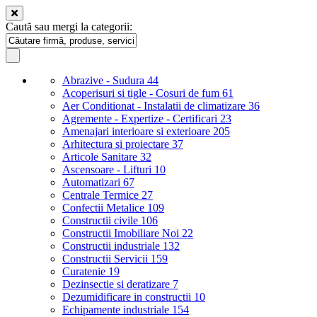
Caută sau mergi la categorii:
Abrazive - Sudura
44
Acoperisuri si tigle - Cosuri de fum
61
Aer Conditionat - Instalatii de climatizare
36
Agremente - Expertize - Certificari
23
Amenajari interioare si exterioare
205
Arhitectura si proiectare
37
Articole Sanitare
32
Ascensoare - Lifturi
10
Automatizari
67
Centrale Termice
27
Confectii Metalice
109
Constructii civile
106
Constructii Imobiliare Noi
22
Constructii industriale
132
Constructii Servicii
159
Curatenie
19
Dezinsectie si deratizare
7
Dezumidificare in constructii
10
Echipamente industriale
154