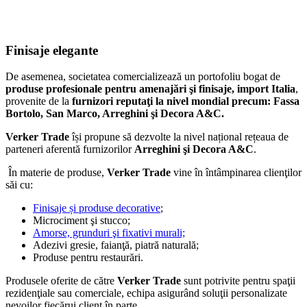
Finisaje elegante
De asemenea, societatea comercializează un portofoliu bogat de
produse profesionale pentru amenajări şi finisaje, import Italia
,
provenite de la
furnizori reputaţi la nivel mondial precum: Fassa
Bortolo, San Marco, Arreghini şi Decora A&C.
Verker Trade
își propune să dezvolte la nivel național rețeaua de
parteneri aferentă furnizorilor
Arreghini şi Decora A&C
.
În materie de produse,
Verker Trade
vine în întâmpinarea clienţilor
săi cu:
Finisaje și produse decorative
;
Microciment şi stucco;
Amorse, grunduri şi fixativi murali;
Adezivi gresie, faianţă, piatră naturală;
Produse pentru restaurări.
Produsele oferite de către
Verker Trade
sunt potrivite pentru spaţii
rezidenţiale sau comerciale, echipa asigurând soluţii personalizate
nevoilor fiecărui client în parte.