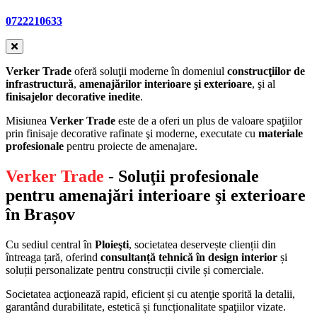
0722210633
Verker Trade
oferă soluţii moderne în domeniul
construcţiilor de
infrastructură
,
amenajărilor interioare şi exterioare
, şi al
finisajelor decorative inedite
.
Misiunea
Verker Trade
este de a oferi un plus de valoare spaţiilor
prin finisaje decorative rafinate şi moderne, executate cu
materiale
profesionale
pentru proiecte de amenajare.
Verker Trade
- Soluţii profesionale
pentru amenajări interioare şi exterioare
în Brașov
Cu sediul central în
Ploieşti
, societatea deservește clienții din
întreaga țară, oferind
consultanță tehnică în design interior
și
soluții personalizate pentru construcții civile și comerciale.
Societatea acţionează rapid, eficient și cu atenţie sporită la detalii,
garantând durabilitate, estetică și funcționalitate spaţiilor vizate.