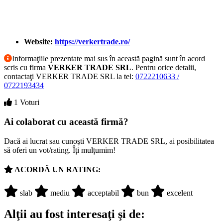
Website:
https://verkertrade.ro/
Informaţiile prezentate mai sus în această pagină sunt în acord
scris cu firma
VERKER TRADE SRL
. Pentru orice detalii,
contactaţi VERKER TRADE SRL la tel:
0722210633 /
0722193434
1 Voturi
Ai colaborat cu această firmă?
Dacă ai lucrat sau cunoşti VERKER TRADE SRL, ai posibilitatea
să oferi un vot/rating. Îți mulțumim!
ACORDĂ UN RATING:
slab
mediu
acceptabil
bun
excelent
Alţii au fost interesaţi şi de: