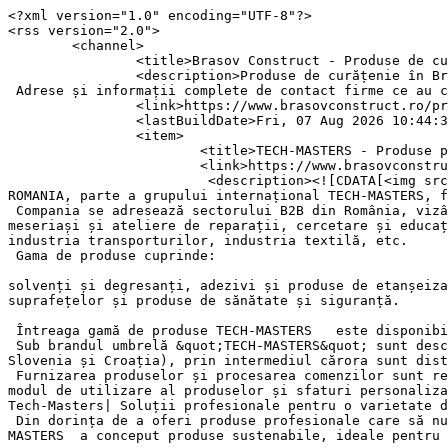
<?xml version="1.0" encoding="UTF-8"?>
<rss version="2.0">
	<channel>
		<title>Brasov Construct - Produse de curatenie</title>
		<description>Produse de curățenie în Brașov
 Adrese și informații complete de contact firme ce au ca obiect de activitate comercializarea sau distribuția de echipamente de curățenie în Brașov.</description>
		<link>https://www.brasovconstruct.ro/produse-de-curatenie.html</link>
		<lastBuildDate>Fri, 07 Aug 2026 10:44:30 +0300</lastBuildDate>
		<item>
			<title>TECH-MASTERS - Produse profesionale de întreținere și service</title>
			<link>https://www.brasovconstruct.ro/tech-masters-produse-profesionale-de-intretinere-si-service-3.html</link>
			 <description><![CDATA[<img src="https://www.brasovconstruct.ro/images/com_sobi2/clients/978_img.png" width="100" align="left"/> TECH-MASTERS ROMANIA, parte a grupului internațional TECH-MASTERS, furnizează soluții profesionale și produse de întreținere și service, potrivite pentru nenumărate industrii.
 Compania se adresează sectorului B2B din România, vizând industria automotivelor, industria construcțiilor, industria alimentară, agricultură și forestieră, micii meseriași și ateliere de reparații, cercetare și educație, catering și industria hotelieră, sănătate și frumusețe, retail, curățenie, mentenanță și servicii, industria transporturilor, industria textilă, etc.
 Gama de produse cuprinde: 

solvenți și degresanți, adezivi și produse de etanșeizare, lubrifianți, conectori electrici, aditivi, benzi adezive, scule, tratamente pentru protecția suprafețelor și produse de sănătate și siguranță. 

 Întreaga gamă de produse TECH-MASTERS   este disponibilă pe magazinul online (https://shop.tech-masters.com/products/productcatalog/01).
 Sub brandul umbrelă &quot;TECH-MASTERS&quot; sunt deschise filiale în 10 țări europene (Austria, România, Germania, Italia, Cehia, Slovacia, Ungaria, Polonia, Slovenia și Croația), prin intermediul cărora sunt distribuite tehnologii inovatoare pe piața europeană.
 Furnizarea produselor și procesarea comenzilor sunt realizate cu tehnologii de ultimă oră, iar consultanții companiei stau la dispoziția clienților cu îndrumări în modul de utilizare al produselor și sfaturi personalizate. 
Tech-Masters| Soluții profesionale pentru o varietate de industrii
 Din dorința de a oferi produse profesionale care să nu afecteze mediul înconjurător și care să răspundă nevoilor individuale ale diferitelor companii/firme, TECH-MASTERS  a conceput produse sustenabile, ideale pentru fiecare sector industrial.
 
 În cei peste 34 de ani de experiență, compania și-a dezvoltat constant gama de produse, oferind soluții inovative personalizate pentru o multitudine de domenii.
 Gama de solvenți și degresanți este necesară pentru orice industrie, fie că este vorba despre ateliere auto, industria alimentară, birouri sau spații comerciale. Produsele de curățare și degresare acționează eficient împotriva diverselor grăsimi și depuneri și nu deteriorează suprafețele.
 Adezivii și produsele de etanșeizare sunt produși pe bază de cianoacrilați, metacrilați, poliuretan sau polimeri hibrizi. În funcție de situație, respectiv industrie, adezivii se adaptează aplicațiilor particulare.
 Pe lângă gama amplă de produse, TECH-MASTERS a dezvoltat și categoria de curățare și protecție, unde sunt incluse produse de igienă personală și produse pentru protecția auzului și sistemului respirator, ce asigură siguranța personalului, dar și sănătatea clienților.
 Cu peste 400 de consultanți tehnici, 70.000 de clienți din toate sectoarele industriei și 100.000 de comenzi expediate, TECH-MASTERS creează și dezvoltă soluții inovative pentru industrii și comerț.]]></description>
			<pubDate>Thu, 12 Feb 2026 13:16:47 +0200</pubDate>
		</item>
		<item>
			<title>CLADES - Obiecte sanitare antivandalism, produse de curățenie și igienă</title>
			<link>https://www.brasovconstruct.ro/clades-2.html</link>
			 <description><![CDATA[<img src="https://www.brasovconstruct.ro/images/com_sobi2/clients/632_img.png" width="100" align="left"/> CLADES distribuie diverse obiecte sanitare antivandalism din inox marca Delabie, precum lavoare antivandalism din inox, toalete antivandalism, robineți cu senzor și temporizare, oglindă antivandalism din inox.
 Produsele antivandalism din inox sunt destinate instituțiilor sportive, galeriilor și centrelor comerciale, cabinetelor medicale și spitalelor, dar și locațiilor cu risc ridicat de vandalism, precum penitenciarele sau centrele de detenție.
 Lavoarele sunt disponibile atât pentru o instalare frontală (prevazute cu uși securizate de service), cât și prin camera de service, în funcție de locația existentă.
 
 Delabie este unul dintre liderii la nivel mondial pe segmentul sistemelor de spălare și al obiectelor sanitare din inox.
 Standardul înalt de calitate, asociat cu oferirea unei garanții de 10 ani, a făcut ca soluțiile Delabie să fie incluse în peste 1500 de proiecte la nivel mondial.
 CLADES oferă și produse profesionale pentru curățenie și igienă:

dezinfectanți, dozatoare de săpun, baterii duș, detergenți profesionali, echipamente profesionale de curățenie, aspiratoare profesionale, lavete, bureți, mănuși de unică folosință, coșuri pentru gunoi, odorizante WC și băi și alte produse;

 Firma este receptivă la schimbările climatice și degradarea constantă a mediului, fapt pentru care comercializează produse prietenoase cu natura, precum prosoape din hârtie reciclată și detergenți ecologici.
 Rolele din hârtie oferite de CLADES sunt recomandate pentru restaurante, fabrici, patiserii, spitale, cabinete medicale, industrie, centre de înfrumusețare etc. 
 Produsul este avizat și certificat EU Ecolabel pentru contactul cu alimente.
 CLADES livrează gratuit produsele a căror sumă totală (fără TVA) trece de 700 lei.
Pentru comenzi telefonice - 0723 294 687 sau plasarea comenzii direct pe site https://www.clades.ro/ (https://www.clades.ro/).]]></description>
			<pubDate>Fri, 13 Sep 2024 19:15:18 +0300</pubDate>
		</item>
		<item>
			<title>BLA SHINE – Servicii de curățenie, dezinfecție, dezinsecție, deratizare, întreținerea spațiilor verzi</title>
			<link>https://www.brasovconstruct.ro/bla-shine-–-servicii-de-curatenie-dezinfectie-dezinsectie-deratizare-intretinerea-spatiilor-verzi-8.html</link>
			 <description><![CDATA[<img src="https://www.brasovconstruct.ro/images/com_sobi2/clients/819_img.png" width="100" align="left"/> Firma BLA SHINE prestează servicii specializate de curățenie, facility management, dezinfecție, dezinsecție, deratizare, întreținerea spațiilor verzi și exterioare, spălătorie textile, dar și vânzarea echipamentelor de curățenie. Compania se adresează exclusiv persoanelor juridice și are în spate o echipă bine pregătită, meticuloasă, care acordă o atenție majoră detaliilor, oferind servicii prompte și profesioniste.
 
 Societatea analizează fiecare problemă în materie de curățenie și personalizează fiecare soluție pentru ca rezultatele să corespundă cerințelor. BLA Shine dă dovadă de entuziasm și eficiență, investind constant în aparatură și ustensile.
 Utilizând o tehnică profesională, compania oferă servicii de curățenie post constructor, curățenie generală, curățenie de întreținere, curățarea mecanizată a pardoselii, curățarea mochetei și a tapițeriei, curățarea fațadelor exterioare, dar și curățarea panourilor fotovoltaice.
BLA SHINE - Facility management, peisagistică și deszăpezire
 Firma oferă servicii specializate de facility management, constând în aprovizionarea consumabilelor igienico-sanitare, livrarea cumpărăturilor și a cadourilor, Handyman, electricieni și instalatori, aparatură profesională de apă și cafea sau managementul deșeurilor.
 Pentru a oferi clienților o experiență completă și servicii de calitate superioară, BLA SHINE se ocupă de curățarea spațiilor exterioare, peisagistică sau prestarea serviciilor de deszăpezire. ]]></description>
			<pubDate>Wed, 08 Feb 2023 16:57:37 +0200</pubDate>
		</item>
		<item>
			<title>BS GROUP - Servicii și produse de curățenie</title>
			<link>https://www.brasovconstruct.ro/bs-group-servicii-si-produse-de-curatenie-5.html</link>
			 <description><![CDATA[<img src="https://www.brasovconstruct.ro/images/com_sobi2/clients/550_img.png" width="100" align="left"/>Societatea BS GROUP a fost fondată în anul 1999,  moment din care s-a specializat continuu în oferirea de servicii profesionale de curățenie pentru industrie, spații office și spații comerciale, în prezent prestând aceste servicii la nivel național!  BS Group oferă o gamă completă de servicii de curățenie: curățenie de întreținere, curățenie pentru spații industriale, curățenie după constructor, întreținere pardoseli, spălare mochete și tapițerie, spălare geamuri și suprafețe vitrate sau curățenie înainte și după diferite evenimente.  
BS GROUP - Facility &amp; Property Management Group - For you, for your company!
  De asemenea, societatea BS Group se ocupă și de întreținerea tehnică a clădirilor (mentenanță clădiri), property management, servicii peisagistice, servicii DDD (deratizare, dezinfecție, dezinsecție), dar și de furnizarea de produse de curățenie, echipamente și consumabile (sisteme de igienizare, purificatoare de aer).  De-a lungul timpului BS Group a dezvoltat un portofoliu bogat de clienți (companii multinaționale) pentru care a asigurat servicii de curățenie: bănci, instituții publice, sedii firme, spații comerciale, fabrici, reprezentanțe auto sau centre comerciale. Calitatea tuturor serviciilor prestate este garantată de pregătirea în domeniu a personalului, dar și de certificările deținute de companie (ISO 9001:2008 și ISO 14001:2005).   



De ce să alegi BS GROUP?
Acoperire BS GROUP




Profesionalism și experiență din partea personalului
Flexibilitate și promptitudine a serviciilor de curățenie
Curățenie la prețuri competitive
Echipamente performante de curățenie
Principii ecologice
Demonstrații gratuite la sediul clientului
Servicii de curățenie la nivel național






 Propmptitudine și pro