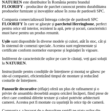
NATUREN
este distribuitor în România pentru brandul
FLOORIFY
- producător de parchet cunoscut pentru durabilitatea
produselor furnizate și inovațiilor aduse în zona de pardoseli SPC.
Compania comercializează întreaga colecție de pardoseli SPC
FLOORIFY
în care se găsește și
parchetul Herringbone
, perfect
pentru orice stil interior, rezistent la apă, pete și șocuri, caracteristici
must have pentru un produs renumit.
Ușile
sunt disponibile în diverse modele și culori, atât în stoc, cât și
în sistemul de comenzi speciale. Acestea sunt reglementate și
certificate conform normelor europene și legislației în vigoare.
Indiferent de caracteristicile ușilor pe care le căutați, veți gasi soluții
la
NATUREN
.
Instrucțiunile pentru condițiile de întreținere și montaj se găsesc pe
site-ul companiei, eficientizând timpul de montare și reducând
costurile de întreținere.
Panourile decorative
(riflaje) oferă un plus de rafinament și o
privire de ansamblu deosebită asupra oricărei încăperi, fiind piese de
efect care combină diferite texture și culori potrivite arhitecturii
camerei. Acestea pot fi montate cu ușurință în orice tip de cameră.
Compania s-a bucurat de o dezvoltare rapidă pe piața ușilor din