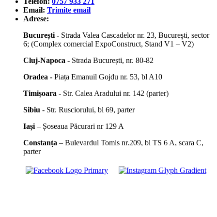
Telefon:
0757 933 271
Email:
Trimite email
Adrese:
București -
Strada Valea Cascadelor nr. 23, București, sector
6; (Complex comercial ExpoConstruct, Stand V1 – V2)
Cluj-Napoca
- Strada București, nr. 80-82
Oradea -
Piața Emanuil Gojdu nr. 53, bl A10
Timișoara
- Str. Calea Aradului nr. 142 (parter)
Sibiu
- Str. Rusciorului, bl 69, parter
Iași
– Șoseaua Păcurari nr 129 A
Constanța
– Bulevardul Tomis nr.209, bl TS 6 A, scara C,
parter