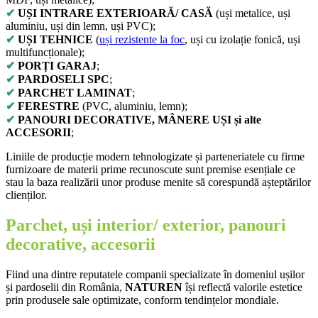
✔
UȘI INTRARE EXTERIOARĂ/ CASĂ
(uși metalice, uși
aluminiu, uși din lemn, uși PVC);
✔
UȘI TEHNICE
(
uși rezistente la foc
, uși cu izolație fonică, uși
multifuncționale);
✔
PORȚI GARAJ
;
✔
PARDOSELI SPC
;
✔
PARCHET LAMINAT
;
✔
FERESTRE
(PVC, aluminiu, lemn);
✔
PANOURI DECORATIVE, MÂNERE UȘI și alte
ACCESORII
;
Liniile de producție modern tehnologizate și parteneriatele cu firme
furnizoare de materii prime recunoscute sunt premise esențiale ce
stau la baza realizării unor produse menite să corespundă așteptărilor
clienților.
Parchet, uși interior/ exterior, panouri
decorative, accesorii
Fiind una dintre reputatele companii specializate în domeniul ușilor
și pardoselii din România,
NATUREN
își reflectă valorile estetice
prin produsele sale optimizate, conform tendințelor mondiale.