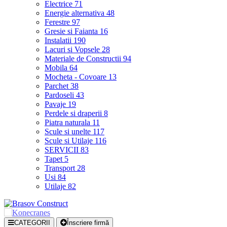
Electrice
71
Energie alternativa
48
Ferestre
97
Gresie si Faianta
16
Instalatii
190
Lacuri si Vopsele
28
Materiale de Constructii
94
Mobila
64
Mocheta - Covoare
13
Parchet
38
Pardoseli
43
Pavaje
19
Perdele si draperii
8
Piatra naturala
11
Scule si unelte
117
Scule si Utilaje
116
SERVICII
83
Tapet
5
Transport
28
Usi
84
Utilaje
82
CATEGORII
Înscriere firmă