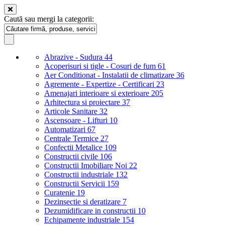
Caută sau mergi la categorii:
Abrazive - Sudura
44
Acoperisuri si tigle - Cosuri de fum
61
Aer Conditionat - Instalatii de climatizare
36
Agremente - Expertize - Certificari
23
Amenajari interioare si exterioare
205
Arhitectura si proiectare
37
Articole Sanitare
32
Ascensoare - Lifturi
10
Automatizari
67
Centrale Termice
27
Confectii Metalice
109
Constructii civile
106
Constructii Imobiliare Noi
22
Constructii industriale
132
Constructii Servicii
159
Curatenie
19
Dezinsectie si deratizare
7
Dezumidificare in constructii
10
Echipamente industriale
154