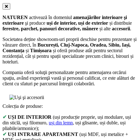
NATUREN
activează în domeniul
amenajărilor interioare şi
exterioare
şi produce
uși de interior, uși de exterior
și distribuie
ferestre, parchet, panouri decorative, mânere
și alte
accesorii
.
Societatea deține showroom-uri proprii deschise pentru prezentare și
vânzare direct, în
București, Cluj-Napoca, Oradea, Sibiu, Iași,
Constanța
și
Timișoara
și oferă produse atât pentru sectorul
rezidențial, cât și pentru spații specializate precum clinici, birouri și
hoteluri.
Compania oferă soluţii personalizate pentru amenajarea orcărui
spaţiu, având experienţă vastă şi personal calificat, ce este alături de
client cu sfaturi pe parcursul întregii colaborări.
Colecția de produse:
✔
UȘI DE INTERIOR
(uși producție proprie, uși modulare, uși
din sticlă, uși filomuro,
uși din lemn
, uși glisante, uși duble, uși
pliabile/armonice);
✔
UȘI INTRARE APARTAMENT
(uși MDF, uși metalice +
MDF, uși metalice);