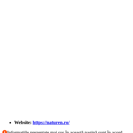
Website:
https://naturen.ro/
Informaţiile prezentate mai sus în această pagină sunt în acord