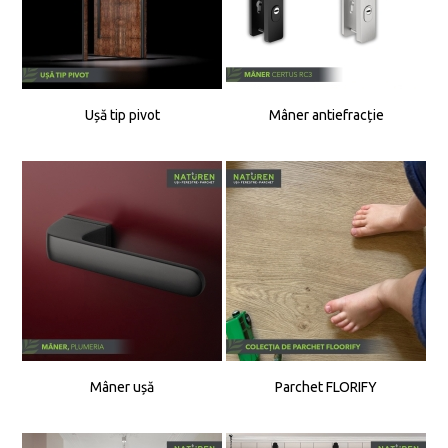
Ușă tip pivot
Mâner antiefracție
Mâner ușă
Parchet FLORIFY