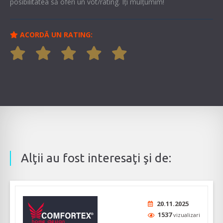
posibilitatea să oferi un vot/rating. Îți mulțumim!
ACORDĂ UN RATING:
Alţii au fost interesaţi şi de:
20.11.2025
1537
vizualizari