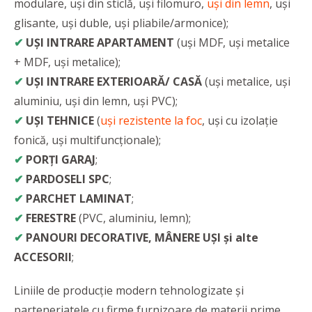
modulare, uși din sticlă, uși filomuro,
uși din lemn
, uși
glisante, uși duble, uși pliabile/armonice);
✔
UȘI INTRARE APARTAMENT
(uși MDF, uși metalice
+ MDF, uși metalice);
✔
UȘI INTRARE EXTERIOARĂ/ CASĂ
(uși metalice, uși
aluminiu, uși din lemn, uși PVC);
✔
UȘI TEHNICE
(
uși rezistente la foc
, uși cu izolație
fonică, uși multifuncționale);
✔
PORȚI GARAJ
;
✔
PARDOSELI SPC
;
✔
PARCHET LAMINAT
;
✔
FERESTRE
(PVC, aluminiu, lemn);
✔
PANOURI DECORATIVE, MÂNERE UȘI și alte
ACCESORII
;
Liniile de producție modern tehnologizate și
parteneriatele cu firme furnizoare de materii prime