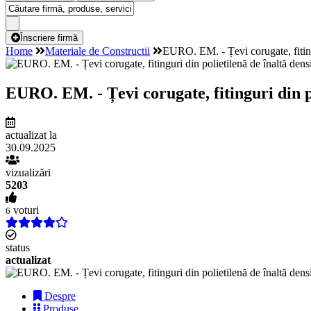
Înscriere firmă
Home
Materiale de Constructii
EURO. EM. - Țevi corugate, fitingur
EURO. EM. - Țevi corugate, fitinguri din pol
actualizat la
30.09.2025
vizualizări
5203
voturi
6
status
actualizat
Despre
Produse