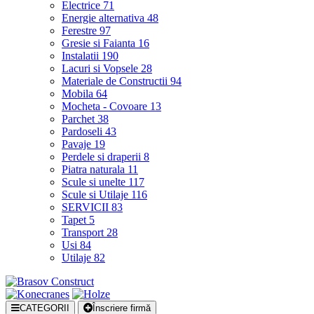
Electrice
71
Energie alternativa
48
Ferestre
97
Gresie si Faianta
16
Instalatii
190
Lacuri si Vopsele
28
Materiale de Constructii
94
Mobila
64
Mocheta - Covoare
13
Parchet
38
Pardoseli
43
Pavaje
19
Perdele si draperii
8
Piatra naturala
11
Scule si unelte
117
Scule si Utilaje
116
SERVICII
83
Tapet
5
Transport
28
Usi
84
Utilaje
82
CATEGORII
Înscriere firmă