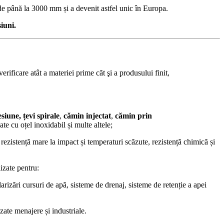
 de până la 3000 mm și a devenit astfel unic în Europa.
iuni.
rificare atât a materiei prime căt şi a produsului finit,
esiune,
țevi spirale
,
cămin injectat
,
cămin prin
 cu oțel inoxidabil și multe altele;
, rezistență mare la impact și temperaturi scăzute, rezistență chimică și
lizate pentru:
larizări cursuri de apă, sisteme de drenaj, sisteme de retenție a apei
uzate menajere și industriale.