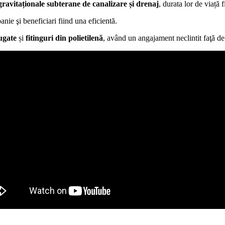
gravitaționale subterane de canalizare și drenaj
, durata lor de viață
anie şi beneficiari fiind una eficientă.
ugate
și
fitinguri din polietilenă
, având un angajament neclintit faţă de