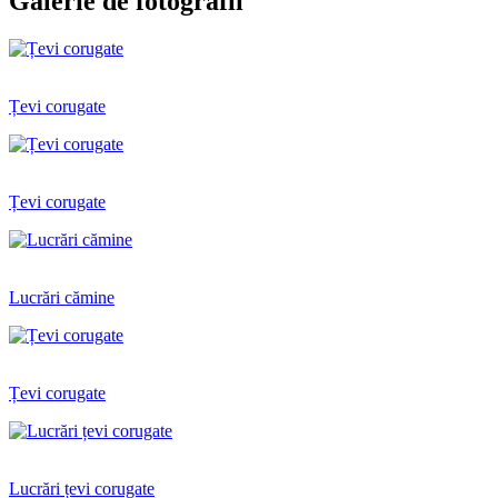
Galerie de fotografii
Țevi corugate
Țevi corugate
Lucrări cămine
Țevi corugate
Lucrări țevi corugate