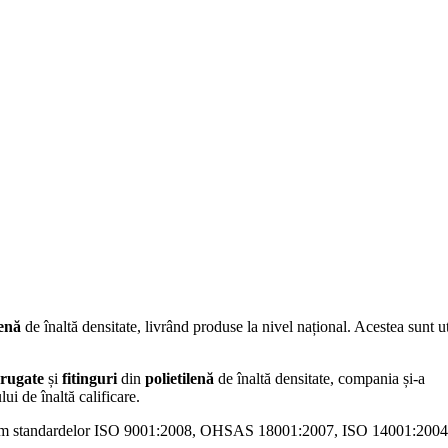
lenă
de înaltă densitate, livrând produse la nivel național. Acestea sunt u
orugate
și
fitinguri
din
polietilenă
de înaltă densitate, compania și-a
ui de înaltă calificare.
nform standardelor ISO 9001:2008, OHSAS 18001:2007, ISO 14001:2004