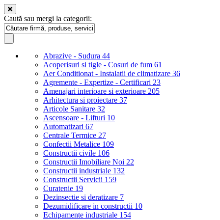
Caută sau mergi la categorii:
Abrazive - Sudura
44
Acoperisuri si tigle - Cosuri de fum
61
Aer Conditionat - Instalatii de climatizare
36
Agremente - Expertize - Certificari
23
Amenajari interioare si exterioare
205
Arhitectura si proiectare
37
Articole Sanitare
32
Ascensoare - Lifturi
10
Automatizari
67
Centrale Termice
27
Confectii Metalice
109
Constructii civile
106
Constructii Imobiliare Noi
22
Constructii industriale
132
Constructii Servicii
159
Curatenie
19
Dezinsectie si deratizare
7
Dezumidificare in constructii
10
Echipamente industriale
154