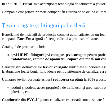
În anul 2017,
EuroEm
a achiziționat tehnologia de fabricare a țevilo
Compania este printre primele companii în Europa ce se ocupă cu fab
Țevi corugate și fitinguri polietilenă
Beneficiind de instalaţii de producţie complet automatizate, cu un foarte
compania
EuroEm
asigură eficienţa ridicată a produselor livrate.
Catalogul de produse include:
țevi HDPE
,
fitinguri țevi
corugate,
țevi corugate
pentru
pode
rotoformare
,
cămine de apometru
,
capace din fontă sau co
Caracteristici definitorii ale
țevilor corugate
sunt: clasă superioară a ri
la abraziune foarte bună, fiind ideale pentru sistemele de canalizare a 
Utilizarea țevilor corugate asigură
reducerea cu până la 30%
a costu
poduri și podețe, acces proprietăți de trafic ușor și greu, subtrav
pluviale, etc.
Conductele
din
PVC-U
pentru canalizare exterioară sunt destinate în