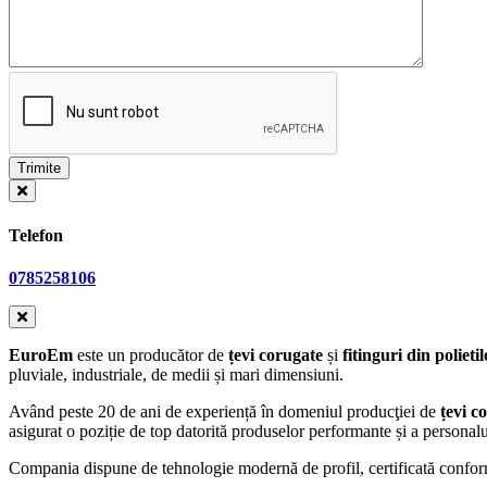
Telefon
0785258106
EuroEm
este un producător de
țevi corugate
și
fitinguri din polieti
pluviale, industriale, de medii și mari dimensiuni.
Având peste 20 de ani de experiență în domeniul producţiei de
țevi c
asigurat o poziție de top datorită produselor performante și a personalul
Compania dispune de tehnologie modernă de profil, certificată co