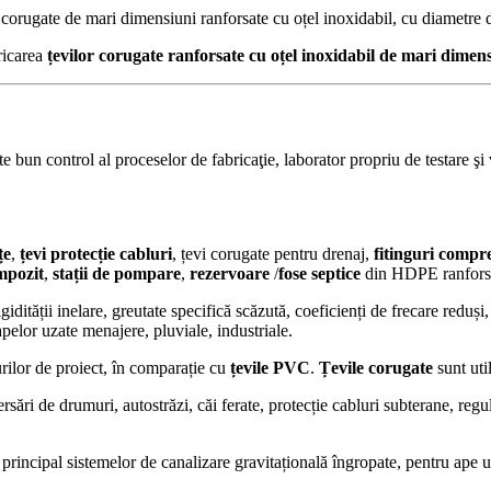
r corugate de mari dimensiuni ranforsate cu oțel inoxidabil, cu diametre
ricarea
țevilor corugate ranforsate cu oțel inoxidabil de mari dimens
 bun control al proceselor de fabricaţie, laborator propriu de testare şi ve
țe
,
țevi protecție cabluri
, țevi corugate pentru drenaj,
fitinguri compr
mpozit
,
stații de pompare
,
rezervoare
/
fose
septice
din HDPE ranforsate
gidității inelare, greutate specifică scăzută, coeficienți de frecare reduși
apelor uzate menajere, pluviale, industriale.
rilor de proiect, în comparație cu
țevile PVC
.
Țevile corugate
sunt uti
ersări de drumuri, autostrăzi, căi ferate, protecție cabluri subterane, regu
 principal sistemelor de canalizare gravitațională îngropate, pentru ape 