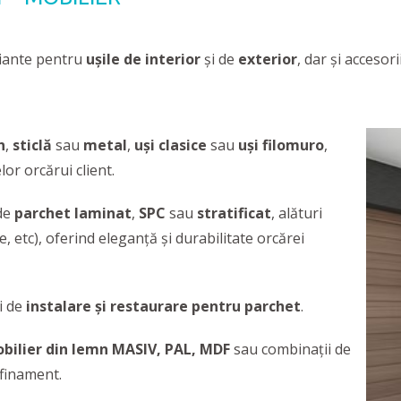
riante pentru
ușile de interior
și de
exterior
, dar și acceso
n
,
sticlă
sau
metal
,
uşi clasice
sau
uşi filomuro
,
lor orcărui client.
de
parchet laminat
,
SPC
sau
stratificat
, alături
e, etc), oferind eleganţă şi durabilitate orcărei
i de
instalare şi restaurare pentru parchet
.
bilier din lemn MASIV, PAL, MDF
sau combinații de
afinament.