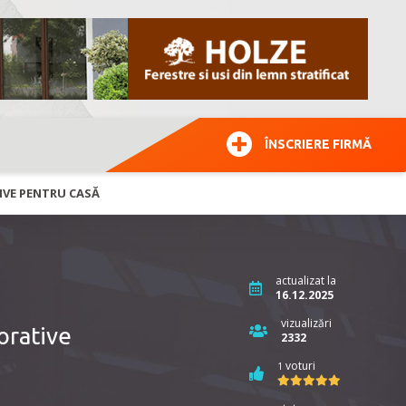
ÎNSCRIERE FIRMĂ
TIVE PENTRU CASĂ
actualizat la
16.12.2025
vizualizări
orative
2332
voturi
1