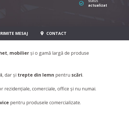
status
actualizat
RIMITE MESAJ
CONTACT
het
,
mobilier
şi o gamă largă de produse
ii
, dar şi
trepte din lemn
pentru
scări
.
rezidenţiale, comerciale, office şi nu numai.
vice
pentru produsele comercializate.