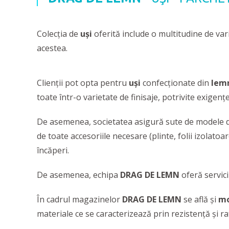
Colecția de
uşi
oferită include o multitudine de va
acestea.
Clienţii pot opta pentru
uşi
confecţionate din
lem
toate într-o varietate de finisaje, potrivite exigenţe
De asemenea, societatea asigură sute de modele 
de toate accesoriile necesare (plinte, folii izolatoar
încăperi.
De asemenea, echipa
DRAG DE LEMN
oferă servici
În cadrul magazinelor
DRAG DE LEMN
se află şi
mo
materiale ce se caracterizează prin rezistenţă și r