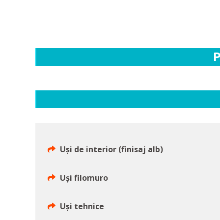
P
Uși de interior (finisaj alb)
Uși filomuro
Uși tehnice