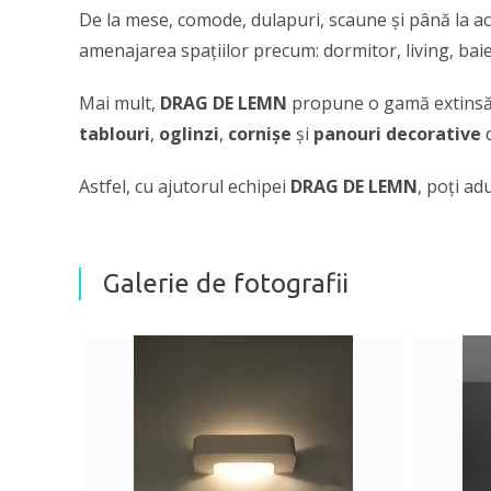
De la mese, comode, dulapuri, scaune şi până la ac
amenajarea spaţiilor precum: dormitor, living, baie
Mai mult,
DRAG DE LEMN
propune o gamă extinsă
tablouri
,
oglinzi
,
cornișe
și
panouri decorative
d
Astfel, cu ajutorul echipei
DRAG DE LEMN
,
poţi ad
Galerie de fotografii