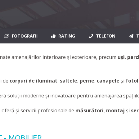
FOTOGRAFII
RATING
TELEFON
T
nate amenajărilor interioare şi exterioare, precum
uşi
,
parc
i de
corpuri de iluminat
,
saltele
,
perne
,
canapele
şi
fotol
ă soluţii moderne şi inovatoare pentru amenajarea spaţiilor 
N
oferă şi servicii profesionale de
măsurători
,
montaj
şi
ser
T - MOBILIER