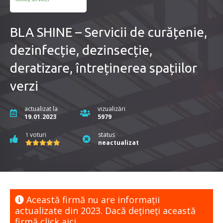
BLA SHINE – Servicii de curățenie,
dezinfecție, dezinsecție,
deratizare, întreținerea spațiilor
verzi
actualizat la
vizualizări
19.01.2023
5979
voturi
status
1
neactualizat
Această firmă nu are informaţii
actualizate din 2023. Dacă dețineți această
firmă
click aici.