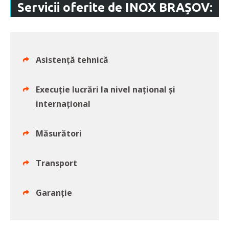
Servicii oferite de INOX BRAȘOV:
Asistență tehnică
Execuție lucrări la nivel național și
internațional
Măsurători
Transport
Garanție