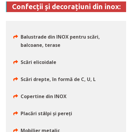
Confecții și decorațiuni din inox:
Balustrade din INOX pentru scări,
balcoane, terase
Scări elicoidale
Scări drepte, în formă de C, U, L
Copertine din INOX
Placări stâlpi și pereți
Mobilier metalic