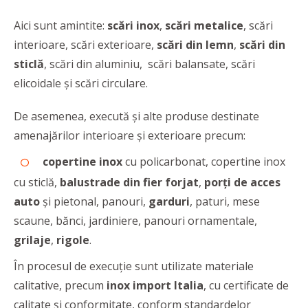
Aici sunt amintite:
scări inox
,
scări metalice
, scări
interioare, scări exterioare,
scări din lemn
,
scări din
sticlă
, scări din aluminiu, scări balansate, scări
elicoidale şi scări circulare.
De asemenea,
execută şi alte produse destinate
amenajărilor interioare şi exterioare precum:
copertine inox
cu policarbonat, copertine inox
cu sticlă,
balustrade din fier forjat
,
porți de acces
auto
și pietonal, panouri,
garduri
, paturi, mese
scaune, bănci, jardiniere, panouri ornamentale,
grilaje
,
rigole
.
În procesul de execuție sunt utilizate materiale
calitative, precum
inox import Italia
, cu certificate de
calitate și conformitate, conform standardelor