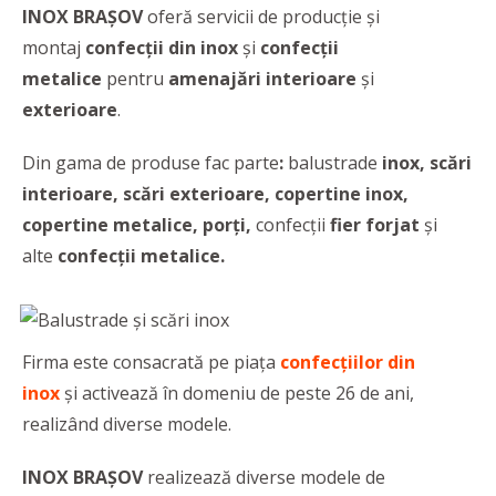
INOX BRAȘOV
oferă servicii de producție și
montaj
confecții din inox
și
confecții
metalice
pentru
amenajări interioare
și
exterioare
.
Din gama de produse fac parte
:
balus
trade
inox, scări
interioare, scări exterioare, copertine inox,
copertine metalice, porți,
confecţii
fier forjat
şi
alte
confecții metalice.
Firma este consacrată pe piața
confecțiilor din
inox
și activează în domeniu de peste 26 de ani,
realizând diverse modele.
INOX BRAȘOV
realizează diverse modele de