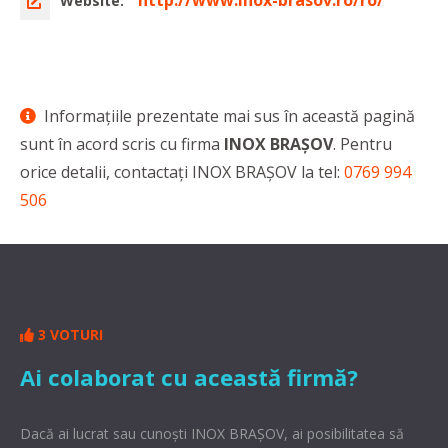
http://www.inox-brasov.ro/ro/
Website:
Informaţiile prezentate mai sus în această pagină
sunt în acord scris cu firma
INOX BRAȘOV
. Pentru
orice detalii, contactaţi INOX BRAȘOV la tel:
0769 994
506
3 VOTURI
Ai colaborat cu această firmă?
Dacă ai lucrat sau cunoşti INOX BRAȘOV, ai posibilitatea să