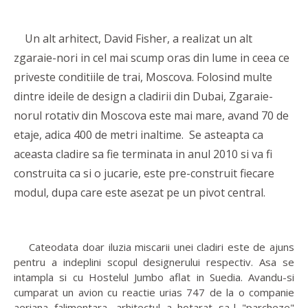
Un alt arhitect, David Fisher, a realizat un alt
zgaraie-nori in cel mai scump oras din lume in ceea ce
priveste conditiile de trai, Moscova. Folosind multe
dintre ideile de design a cladirii din Dubai, Zgaraie-
norul rotativ din Moscova este mai mare, avand 70 de
etaje, adica 400 de metri inaltime. Se asteapta ca
aceasta cladire sa fie terminata in anul 2010 si va fi
construita ca si o jucarie, este pre-construit fiecare
modul, dupa care este asezat pe un pivot central.
Cateodata doar iluzia miscarii unei cladiri este de ajuns
pentru a indeplini scopul designerului respectiv. Asa se
intampla si cu Hostelul Jumbo aflat in Suedia. Avandu-si
cumparat un avion cu reactie urias 747 de la o companie
aeriana falimentara, arhitectul a hotarat sa-l "parcheze"