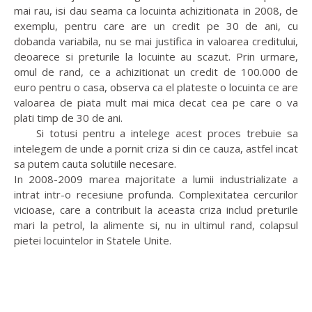
mai rau, isi dau seama ca locuinta achizitionata in 2008, de
exemplu, pentru care are un credit pe 30 de ani, cu
dobanda variabila, nu se mai justifica in valoarea creditului,
deoarece si preturile la locuinte au scazut. Prin urmare,
omul de rand, ce a achizitionat un credit de 100.000 de
euro pentru o casa, observa ca el plateste o locuinta ce are
valoarea de piata mult mai mica decat cea pe care o va
plati timp de 30 de ani.
Si totusi pentru a intelege acest proces trebuie sa
intelegem de unde a pornit criza si din ce cauza, astfel incat
sa putem cauta solutiile necesare.
In 2008-2009 marea majoritate a lumii industrializate a
intrat intr-o recesiune profunda. Complexitatea cercurilor
vicioase, care a contribuit la aceasta criza includ preturile
mari la petrol, la alimente si, nu in ultimul rand, colapsul
pietei locuintelor in Statele Unite.