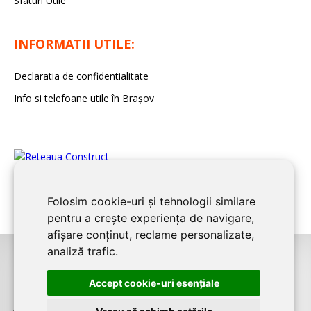
Sfaturi Utile
INFORMATII UTILE:
Declaratia de confidentialitate
Info si telefoane utile în Braşov
Folosim cookie-uri și tehnologii similare
pentru a crește experiența de navigare,
afișare conținut, reclame personalizate,
analiză trafic.
©2008-2026
BRASOV CONSTRUCT
este un serviciu de promovare online
Accept cookie-uri esenţiale
pentru firme. Proiect digital dezvoltat de
LIVE COMMUNICATIONS SRL
,
J12/4191/2006, RO19492087, Cap.Soc. 5000 LEI