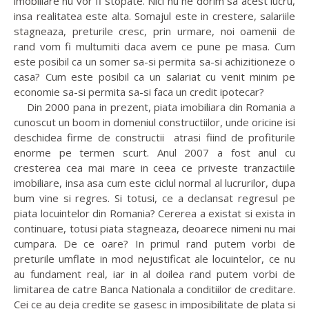
imobiliare nu vor fi stopate. Nici nu ne dorim sa acest lucru,
insa realitatea este alta. Somajul este in crestere, salariile
stagneaza, preturile cresc, prin urmare, noi oamenii de
rand vom fi multumiti daca avem ce pune pe masa. Cum
este posibil ca un somer sa-si permita sa-si achizitioneze o
casa? Cum este posibil ca un salariat cu venit minim pe
economie sa-si permita sa-si faca un credit ipotecar?
Din 2000 pana in prezent, piata imobiliara din Romania a
cunoscut un boom in domeniul constructiilor, unde oricine isi
deschidea firme de constructii atrasi fiind de profiturile
enorme pe termen scurt. Anul 2007 a fost anul cu
cresterea cea mai mare in ceea ce priveste tranzactiile
imobiliare, insa asa cum este ciclul normal al lucrurilor, dupa
bum vine si regres. Si totusi, ce a declansat regresul pe
piata locuintelor din Romania? Cererea a existat si exista in
continuare, totusi piata stagneaza, deoarece nimeni nu mai
cumpara. De ce oare? In primul rand putem vorbi de
preturile umflate in mod nejustificat ale locuintelor, ce nu
au fundament real, iar in al doilea rand putem vorbi de
limitarea de catre Banca Nationala a conditiilor de creditare.
Cei ce au deja credite se gasesc in imposibilitate de plata si