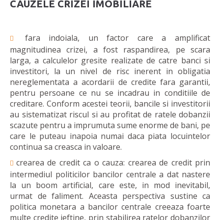
CAUZELE CRIZEI IMOBILIARE
fara indoiala, un factor care a amplificat
magnitudinea crizei, a fost raspandirea, pe scara
larga, a calculelor gresite realizate de catre banci si
investitori, la un nivel de risc inerent in obligatia
nereglementata a acordarii de credite fara garantii,
pentru persoane ce nu se incadrau in conditiile de
creditare. Conform acestei teorii, bancile si investitorii
au sistematizat riscul si au profitat de ratele dobanzii
scazute pentru a imprumuta sume enorme de bani, pe
care le puteau inapoia numai daca piata locuintelor
continua sa creasca in valoare.
crearea de credit ca o cauza: crearea de credit prin
intermediul politicilor bancilor centrale a dat nastere
la un boom artificial, care este, in mod inevitabil,
urmat de faliment. Aceasta perspectiva sustine ca
politica monetara a bancilor centrale creeaza foarte
multe credite ieftine, prin stabilirea ratelor dobanzilor