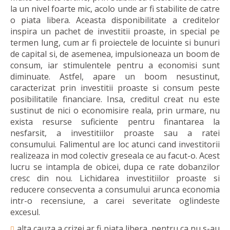
la un nivel foarte mic, acolo unde ar fi stabilite de catre
o piata libera. Aceasta disponibilitate a creditelor
inspira un pachet de investitii proaste, in special pe
termen lung, cum ar fi proiectele de locuinte si bunuri
de capital si, de asemenea, impulsioneaza un boom de
consum, iar stimulentele pentru a economisi sunt
diminuate. Astfel, apare un boom nesustinut,
caracterizat prin investitii proaste si consum peste
posibilitatile financiare. Insa, creditul creat nu este
sustinut de nici o economisire reala, prin urmare, nu
exista resurse suficiente pentru finantarea la
nesfarsit, a investitiilor proaste sau a ratei
consumului. Falimentul are loc atunci cand investitorii
realizeaza in mod colectiv greseala ce au facut-o. Acest
lucru se intampla de obicei, dupa ce rate dobanzilor
cresc din nou. Lichidarea investitiilor proaste si
reducere consecventa a consumului arunca economia
intr-o recensiune, a carei severitate oglindeste
excesul.
alta cauza a crizei ar fi piata libera, pentru ca nu s-au