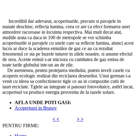
Incredibil dar adevarat, acoperisurile, precum si pavajele in
nunate deschise, reflecta lumina, ceea ce are ca efect formarea unei
atmosfere racoroase in locuinta respectiva. Mai mult decat atat,
studiile arata ca daca in 100 de metropole se vor schimba
acoperisurile si pavajele cu unele care sa reflecte lumina, atunci acest
lucru ar duce la scaderea emisiilor de gaz ce au ca rezultat
fenomenul ce sta pe buzele tuturor in zilele noastre, si anume efectul
de sera. Aceste emisii s-ar micsora cu cantitatea de gaz emisa de
toate tarile globului intr-un an de zile.
De asemenea, pentru protejarea mediului, putem inveli casele cu
acoperis ecologic realizat din reciclarea deseurilor. Unui german i-a
venit cu ideea sa confectioneze tigle ce au in compozitie cutii de
iaurt reciclate. Tglele au integrate si panouri fotovoltaice, astfel incat,
acoperisul va produce energia provenita de la razele solare.
AFLA UNDE POTI GASI:
Acoperisuri in Brasov
< <
> >
PENTRU FIRME:
Home