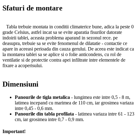
Sfaturi de montare
Tabla trebuie montata in conditii climaterice bune, adica la peste 0
grade Celsius, astfel incat sa se evite aparatia fisurilor datorate
indoirii tablei, aceasta problema aparand in sezonul rece. pe
deasupra, trebuie sa se evite fenomenul de dilatatie - contactie ce
apare in aceeasi perioada din cauza gerului. De aceea este indicat ca
la montarea tablei sa se aplice si o folie anticondens, cu rol de
ventilatie si de protectie contra apei infiltrate intre elementele de
fixare a acoperisului.
Dimensiuni
Panourile de tigla metalica
- lungimea este intre 0,5 - 8 m,
latimea incepand cu marimea de 110 cm, iar grosimea variaza
intre 0,45 - 0,6 mm.
Panourile din tabla profilata
- latimea variaza intre 61 - 123
cm, iar grosimea intre 0,7 - 0,9 mm.
Important!