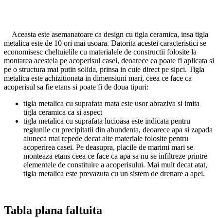
Aceasta este asemanatoare ca design cu tigla ceramica, insa tigla
metalica este de 10 ori mai usoara. Datorita acestei caracteristici se
economisesc cheltuielile cu materialele de constructii folosite la
montarea acesteia pe acoperisul casei, deoarece ea poate fi aplicata si
pe o structura mai putin solida, prinsa in cuie direct pe sipci. Tigla
metalica este achizitionata in dimensiuni mari, ceea ce face ca
acoperisul sa fie etans si poate fi de doua tipuri:
tigla metalica cu suprafata mata este usor abraziva si imita
tigla ceramica ca si aspect
tigla metalica cu suprafata lucioasa este indicata pentru
regiunile cu precipitatii din abundenta, deoarece apa si zapada
aluneca mai repede decat alte materiale folosite pentru
acoperirea casei. Pe deasupra, placile de marimi mari se
monteaza etans ceea ce face ca apa sa nu se infiltreze printre
elementele de constituire a acoperisului. Mai mult decat atat,
tigla metalica este prevazuta cu un sistem de drenare a apei.
Tabla plana faltuita