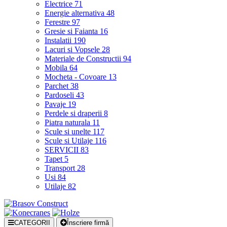
Electrice
71
Energie alternativa
48
Ferestre
97
Gresie si Faianta
16
Instalatii
190
Lacuri si Vopsele
28
Materiale de Constructii
94
Mobila
64
Mocheta - Covoare
13
Parchet
38
Pardoseli
43
Pavaje
19
Perdele si draperii
8
Piatra naturala
11
Scule si unelte
117
Scule si Utilaje
116
SERVICII
83
Tapet
5
Transport
28
Usi
84
Utilaje
82
CATEGORII
Înscriere firmă