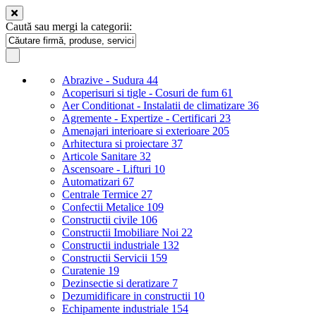
Caută sau mergi la categorii:
Abrazive - Sudura
44
Acoperisuri si tigle - Cosuri de fum
61
Aer Conditionat - Instalatii de climatizare
36
Agremente - Expertize - Certificari
23
Amenajari interioare si exterioare
205
Arhitectura si proiectare
37
Articole Sanitare
32
Ascensoare - Lifturi
10
Automatizari
67
Centrale Termice
27
Confectii Metalice
109
Constructii civile
106
Constructii Imobiliare Noi
22
Constructii industriale
132
Constructii Servicii
159
Curatenie
19
Dezinsectie si deratizare
7
Dezumidificare in constructii
10
Echipamente industriale
154